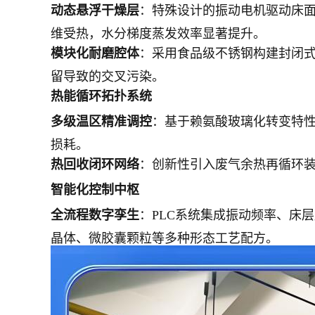
动态悬浮干燥层
：特殊设计的振动电机驱动床面
维受热，水分梯度蒸发效率显著提升。
模块化耐磨腔体
：采用食品级不锈钢构建封闭
留导致的交叉污染。
热能循环拓扑系统
多级温区精准调控
：基于赖氨酸玻璃化转变特
损耗。
热回收闭环网络
：创新性引入废气余热再循环
智能化控制中枢
全流程数字孪生
：PLC系统集成振动频率、床
晶体、微胶囊颗粒等多种形态工艺配方。