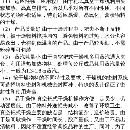
（
1
） 适应性强，应用较广 由于耙式真空干燥机利用夹
套加热、高真空排气，所以几乎对所有不同性质、不同
状态的物料都适应，特别适应易爆、易氧化、膏状物料
的干燥。
（
2
） 产品质量好 由于干燥过程中，耙齿不断正反转
动，被干燥物料搅拌均匀，避免物料的过热，水分也容
易逸出，壳得到低温度的产品。由于产品粒度细，不需
粉碎即可包装。
（
3
） 蒸汽耗量小 由于真空耙式干燥机多用蒸汽通入夹
套，利用潜热加热物料，处理每公斤成品耗用蒸汽量较
小，一般为
1.3-1.8
㎏蒸汽。
（
4
）按干燥物料的不同特性及要求，干燥机的密封系统
可选择填料密封和机械密封两种，特殊的设计保证了密
封性和使用寿命。
（
5
） 易于操作 真空耙式干燥机操作方便，定员少，劳
动强度低。由于物料外逸损失减小，改善了环境卫生。
真空耙式干燥主要的缺点是：结构复杂，造价较贵。由
于是间歇操作，干燥时间长，股产量低；又由于不易出
清物料，因此不适宜经常调换品种的生产。同时，为了