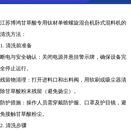
江苏博鸿
甘草酸
专用钛材单锥螺旋混合机卧式混料机的
清洗方法
：
1. 清洗前准备
断电与安全确认：关闭电源并悬挂警示牌，确保设备完
全停止运行。
残留物清理：打开进料口和出料阀，用软刷或吸尘器清
除
甘草酸
粉末残留（避免扬尘）。
防护措施：操作人员需穿戴防护服、口罩及护目镜，避
免接触
甘草酸
粉
尘。
2. 清洗步骤