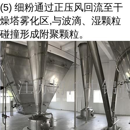
(5)
细粉通过正压风回流至干
燥塔雾化区
,
与波滴、湿颗粒
碰撞形成附聚颗粒。