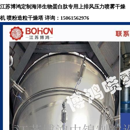
江苏博鸿定制海洋生物蛋白肽专用上排风压力喷雾干燥
机 喷粉造粒干燥塔
详询：
15061562976