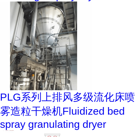
PLG系列上排风多级流化床喷
雾造粒干燥机Fluidized bed
spray granulating dryer