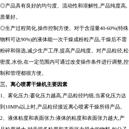
◎产品具有良好的均匀度、流动性和溶解性
,
产品纯度高
,
质量好。
◎生产过程简化
,
操作控制方便。对于含湿量
40-60%(
特殊
物料可达
90%)
的液体能一次干燥成粉粒产品
,
干燥后不需
粉碎和筛选
,
减少生产工序
,
提高产品纯度。对产品粒径
,
松
密度
,
水份
,
在一定范围内可通过改变操作条件进行调整
,
控
制和管理都很方便。
三、
离心喷雾干燥机主要因素
1、
雾化压力
:
霎化压力越高
,
产品粒径约细
,
当雾化压力达
到
10MPa
以上时
,
产品粒径接近离心喷雾干燥所得产品。
2、
液体粘度和表面张力
:
液体的粘度和表面张力越大
,
产