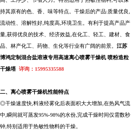
高、工序少、节省人力。特别适用于热敏性物料
,
可以保
持其原有的色、香、味等特点。
干
燥后的产品
:
质量优良
,
流动性、溶解性好
,
纯度高
,
环境卫生。有利于提高产品产
量
,
获得优良的技术、经济效益
,
在化工、轻工、建材、食
品、林产化工、药物、生化等行业有广阔的前景。
江苏
博鸿定制混合盐溶液专用高速离心喷雾干燥机 喷粉造粒
干燥塔
详询：
15995335588
二、
离
心喷雾干燥机
性能特点
◎干燥速度快
,
料液经雾化后表面积大大增加
,
在热风气流
中
,
瞬间就可蒸发
95%-98%
的水份
,
完成干燥时间仅需数秒
钟
,
特别适用于热敏性物料的干燥。