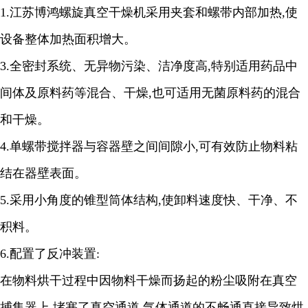
1.
江苏博鸿
螺旋真空干燥机
采用夹套和螺带内部加热
,
使
设备整体加热面积增大。
3.
全密封系统、无异物污染、洁净度高
,
特别适用药品中
间体及原料药等混合、干燥
,
也可适用无菌原料药的混合
和干燥。
4.
单螺带搅拌器与容器壁之间间隙小
,
可有效防止物料粘
结在器壁表面。
5.
采用小角度的锥型筒体结构
,
使卸料速度快、干净、不
积料。
6.
配置了反冲装置
:
在物料烘干过程中因物料干燥而扬起的粉尘吸附在真空
捕集器上
,
堵塞了真空通道
,
气体通道的不畅通直接导致烘