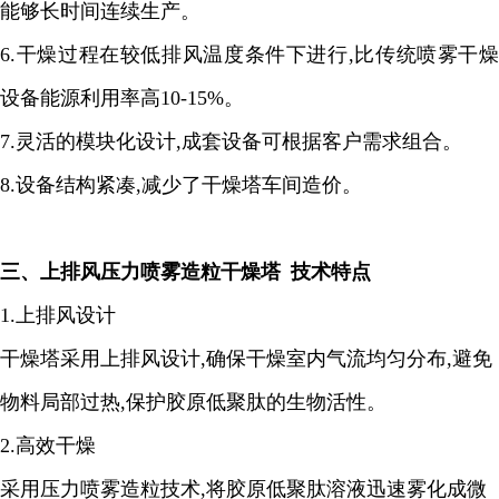
能够长时间连续生产。
6.
干燥过程在较低排风温度条件下进行
,
比传统喷雾干燥
设备能源利用率高
10-15%
。
7
.
灵活的模块化设计
,
成套设备可根据客户需求组合。
8.
设备结构紧凑
,
减少了干燥塔车间造价。
三、
上
排风压力喷雾造粒干燥塔
技术特点
1.
上排风设计
干燥塔采用上排风设计
,
确保干燥室内气流均匀分布
,
避免
物料局部过热
,
保护胶原低聚肽的生物活性。
2.
高效干燥
采用压力喷雾造粒技术
,
将胶原低聚肽溶液迅速雾化成微