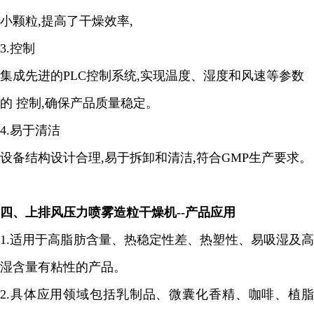
小颗粒
,
提高了干燥效率
,
3.
控制
集成先进的
PLC
控制系统
,
实现温度、湿度和风速等参数
的 控制
,
确保产品质量稳定。
4.
易于清洁
设备结构设计合理
,
易于拆卸和清洁
,
符合
GMP
生产要求。
四、上排风压力喷雾造粒干燥机
--
产品应用
1
.
适用于高脂肪含量、热稳定性差、热塑性、易吸湿及高
湿含量有粘性的产品。
2.
具体应用领域包括乳制品、微囊化香精、咖啡、植脂