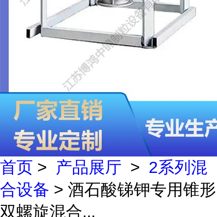
首页
>
产品展厅
>
2系列混
合设备
> 酒石酸锑钾专用锥形
双螺旋混合...