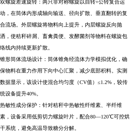
双螺旋差速旋转：两只非对称螺旋以自转+公转复合运
动，在筒体内形成轴向输送、径向扩散、垂直翻转的复
合流场。外层螺旋将物料向上提升，内层螺旋反向抛
洒，使秸秆碎屑、畜禽粪便、发酵菌剂等物料在螺旋包
络线内持续更新扩散。
锥形筒体流场设计：筒体锥角经流体力学模拟优化，确
保物料在重力作用下向中心汇聚，减少底部积料。实测
数据显示，该设计使混合均匀度（CV值）≤1.2%，较传
统设备提升40%。
热敏性成分保护：针对秸秆中热敏性纤维素、半纤维
素，设备采用低剪切力螺旋叶片，配合80—120℃可控烘
干系统，避免高温导致糖分分解。