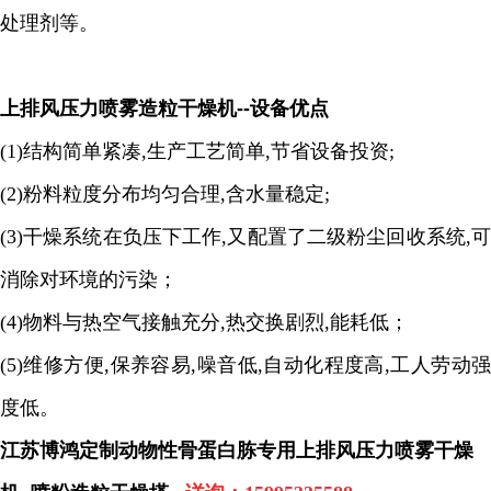
处理剂等。
上排风压力喷雾造粒干燥机
--
设备优点
(1)
结构简单紧凑
,
生产工艺简单
,
节省设备投资
;
(2)
粉料粒度分布均匀合理
,
含水量稳定
;
(3)
干燥系统在负压下工作
,
又配置了二级粉尘回收系统
,
消除对环境的污染；
(4)
物料与热空气接触充分
,
热交换剧烈
,
能耗低；
(5)
维修方便
,
保养容易
,
噪音低
,
自动化程度高
,
工人劳动
度低。
江苏博鸿定制动物性骨蛋白胨专用上排风压力喷雾干燥