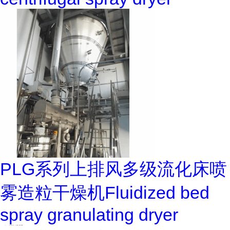
PLG系列上排风多级流化床喷
雾造粒干燥机Fluidized bed
spray granulating dryer