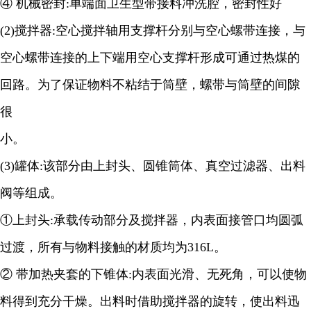
④ 机械密封
:
单端面卫生型带接料冲洗腔，密封性好
(2)
搅拌器
:
空心搅拌轴用支撑杆分别与空心螺带连接，与
空心螺带连接的上下端用空心支撑杆形成可通过热煤的
回路。为了保证物料不粘结于筒壁，螺带与筒壁的间隙
很
小。
(3)
罐体
:
该部分由上封头、圆锥筒体、真空过滤器、出料
阀等组成。
①上封头
:
承载传动部分及搅拌器，内表面接管口均圆弧
过渡，所有与物料接触的材质均为
316L
。
② 带加热夹套的下锥体
:
内表面光滑、无死角，可以使物
料得到充分干燥。出料时借助搅拌器的旋转，使出料迅