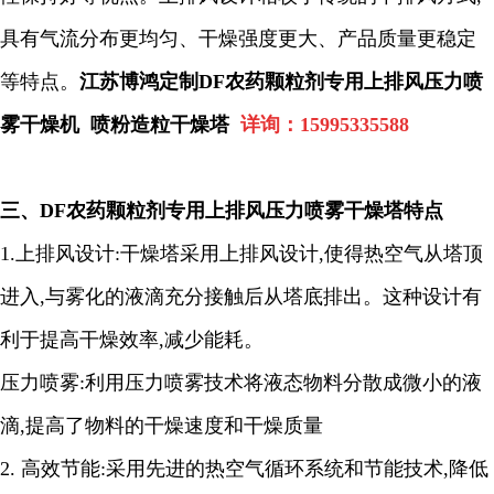
具有气流分布更均匀、
干燥强度更大、产品质量更稳定
等特点。
江苏博鸿定制DF农药颗粒剂专用上排风压力喷
雾干燥机 喷粉造粒干燥塔
详询：
15995335588
三、
DF农药颗粒剂专用
上排风
压力
喷雾干燥塔特点
1.
上排风设计
:
干燥塔采用上排风设计
,
使得热空气从塔顶
进入
,
与雾化的液滴充分接触后从塔底排出。这种设计有
利于提高干燥效率
,
减少能耗。
压力喷雾
:
利用压力喷雾技术将液态物料分散成微小的液
滴
,
提高了物料的干燥速度和干燥质量
2.
高效节能
:
采用先进的热空气循环系统和节能技术
,
降低