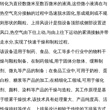
转化为直径数微米至数百微米的液滴
,
这些微小液滴在与
热空气充分接触的过程中迅速脱水固化
,
形成规则或不规
则形状的颗粒。上排风设计是指设备顶部或侧部设置进
风口
,
热空气由下往
上
动
,
与由上往下运动的雾滴接触并带
走水分
,
实现了快速干燥和制粒过程。
该设备适用于制药、食品、化工等多个行业中的物料干
燥与颗粒制备。在制药领域
,
用于固体分散体、缓释制
剂、微丸等产品的制备
；
在食品工业中
,
可用于奶粉、蛋
白粉、糖浆等产品的加工
;
在精细化工领域
,
可用于催化
剂、颜料、染料等产品的干燥与造粒。其工作原理是基
于喷雾干燥技术
,
该技术具有处理量大、产品纯度高、活
性保持好等优点。上排风设计相较于传统的下排风方式
,