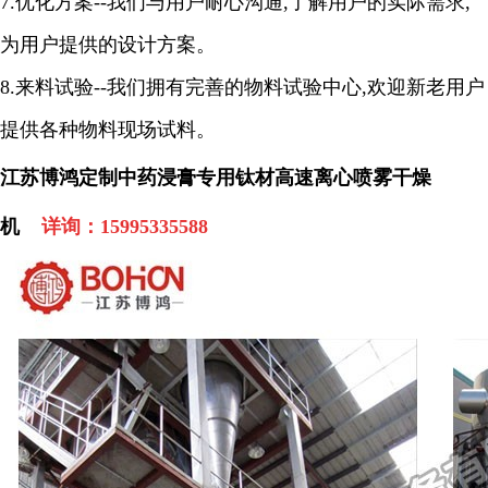
7
.
优化方案
--
我们与用户耐心沟通
,
了解用户的实际需求
,
为用户提供的设计方案
。
8
.
来料试验
--
我们拥有完善的物料试验中心
,
欢迎新老用户
提供各种物料现场试料
。
江苏博鸿定制中药浸膏专用钛材高速离心喷雾干燥
机
详询：
15995335588