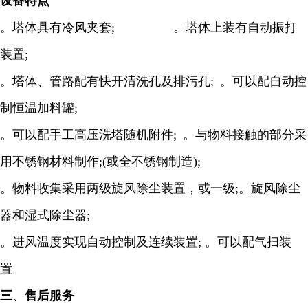
设备特点
。塔体具有冷风夹套
;
。塔体上装有自动振打
装置
;
。塔体、管路配有快开清洗孔及排污孔
;
。可以配自动控
制恒温加料罐
;
。可以配手工高压洗塔随机附件
;
。与物料接触的部分采
用不锈钢材料制作
;(
或全不锈钢制造
);
。物料收集采用两级旋风除尘装置，或一级
;
。旋风除尘
器和湿式除尘器
;
。进风温度实现自动控制及连续装置
;
。可以配气扫装
置。
三
、
售后服务