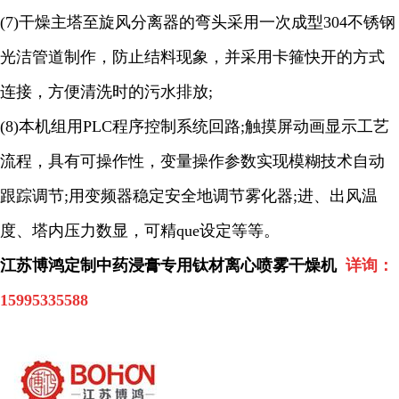
(7)
干燥主塔至旋风分离器的弯头采用一次成型
304
不锈钢
光洁管道制作，防止结料现象，并采用卡箍快开的方式
连接，方便清洗时的污水排放
;
(8)
本机组用
PLC
程序控制系统回路
;
触摸屏动画显示工艺
流程，具有可操作性，变量操作参数实现模糊技术自动
跟踪调节
;
用变频器稳定安全地调节雾化器
;
进、出风温
度、塔内压力数显，可
精
que
设定等等。
江苏博鸿定制中药浸膏专用钛材离心喷雾干燥机
详询：
15995335588