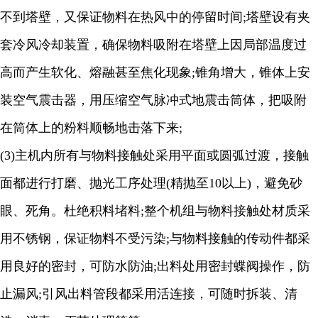
不到塔壁，又保证物料在热风中的停留时间
;
塔壁设有夹
套冷风冷却装置，确保物料吸附在塔壁上因局部温度过
高而产生软化、熔融甚至焦化现象
;
锥角增大，锥体上安
装空气震击器，用压缩空气脉冲式地震击筒体，把吸附
在筒体上的粉料顺畅地击落下来
;
(3)
主机内所有与物料接触处采用平面或圆弧过渡，接触
面都进行打磨、抛光工序处理
(
精抛至
10
以上
)
，避免砂
眼、死角。杜绝积料堵料
;
整个机组与物料接触处材质采
用不锈钢，保证物料不受污染
;
与物料接触的传动件都采
用良好的密封，可防水防油
;
出料处用密封蝶阀操作，防
止漏风
;
引风出料管段都采用活连接，可随时拆装、清