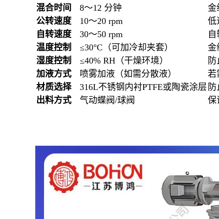
混合时间
8～12 分钟
金
公转速度
10～20 rpm
低
自转速度
30～50 rpm
自
温度控制
≤30°C（可加冷却夹套）
金
湿度控制
≤40% RH（干燥环境）
防
加液方式
喷雾加液（如需分散液）
若
材质选择
316L不锈钢内衬PTFE或陶瓷涂层
防
出料方式
气动蝶阀/球阀
保