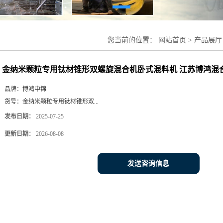
您当前的位置：
网站首页
>
产品展厅
式混料机 江苏博鸿混合设备
金纳米颗粒专用钛材锥形双螺旋混合机卧式混料机 江苏博鸿混
品牌：
博鸿中锦
货号：
金纳米颗粒专用钛材锥形双...
发布日期：
2025-07-25
更新日期：
2026-08-08
发送咨询信息