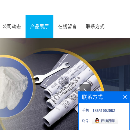
公司动态
产品展厅
在线留言
联系方式
联系方式
手机：
18651002062
Q Q：