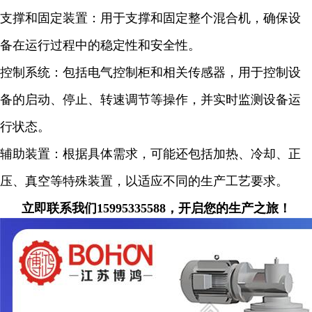
支撑和固定装置：用于支撑和固定整个混合机，确保设
备在运行过程中的稳定性和安全性。
控制系统：包括电气控制柜和相关传感器，用于控制设
备的启动、停止、转速调节等操作，并实时监测设备运
行状态。
辅助装置：根据具体需求，可能还包括加热、冷却、正
压、真空等特殊装置，以适应不同的生产工艺要求。
立即联系我们15995335588，开启您的生产之旅！