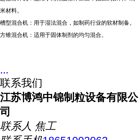
米材料。
槽型混合机：用于湿法混合，如制药行业的软材制备。
方锥混合机：适用于固体制剂的均匀混合。
...
联系我们
江苏博鸿中锦制粒设备有限公
司
联系人
焦工