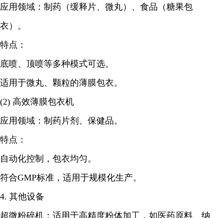
应用领域：制药（缓释片、微丸）、食品（糖果包
衣）。
特点：
底喷、顶喷等多种模式可选。
适用于微丸、颗粒的薄膜包衣。
(2) 高效薄膜包衣机
应用领域：制药片剂、保健品。
特点：
自动化控制，包衣均匀。
符合GMP标准，适用于规模化生产。
4. 其他设备
超微粉碎机：适用于高精度粉体加工，如医药原料、纳