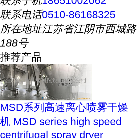
联系手机
18651002062
联系电话
0510-86168325
所在地址
江苏省江阴市西城路
188号
推荐产品
MSD系列高速离心喷雾干燥
机 MSD series high speed
centrifugal spray dryer