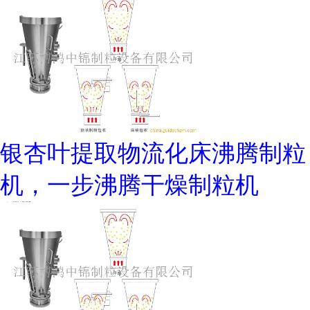
银杏叶提取物流化床沸腾制粒
机，一步沸腾干燥制粒机