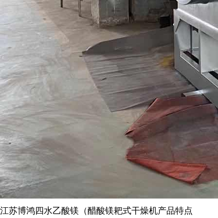
江苏博鸿
四水乙酸镁（醋酸镁耙式干燥机
产品特点