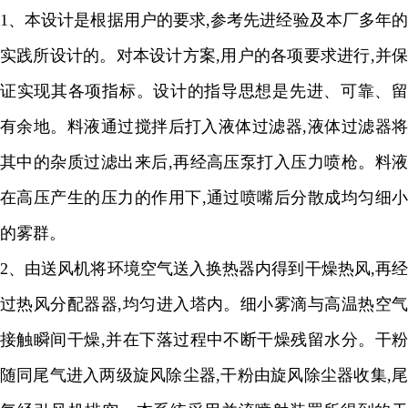
1、
本设计是根据用户的要求
,
参考先进经验及本厂多年
实践所设计的。对本设计方案
,
用户的各项要求进行
,
并
证实现其各项指标。设计的指导思想是先进、可靠、留
有余地。料液通过搅拌后打入液体过滤器
,
液体过滤器将
其中的杂质过滤出来后
,
再经高压泵打入压力喷枪。料
在高压产生的压力的作用下
,
通过喷嘴后分散成均匀细小
的雾群。
2
、由送风机将环境空气送入换热器内得到干燥热风
,
再
过热风分配器器
,
均匀进入塔内。细小雾滴与高温热空
接触瞬间干燥
,
并在下落过程中不断干燥残留水分。干粉
随同尾气进入两级旋风除尘器
,
干粉由旋风除尘器收集
,