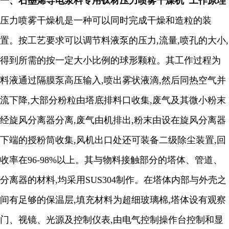
一、
石墨烯导电浆料专用钛材压力喷雾干燥机 工作原理
压力喷雾干燥机是一种可以同时完成干燥和造粒的装
置。按工艺要求可以调节料液泵的压力
,
流量
,
喷孔的大小
,
得到所需的按一定大小比例的球形颗粒。其工作过程为
料液通过隔膜泵高压输入
,
喷出雾状液滴
,
然后同热空气并
流下降
,
大部分粉粒由塔底排料口收集
,
废气及其微小粉末
经旋风分离器分离
,
废气由机排出
,
粉末由设在旋风分离器
下端的授粉筒收集
,
风机出口处还可装备二级除尘装置
,
回
收率在
96-98%
以上。其与物料接触部分的塔体、管道、
分离器的材料
,
均采用
SUS304
制作。在塔体内部与外壳之
间有足够的保温层
,
填充材料为超细玻璃棉
,
塔体设有观察
门、视镜、光源及控制仪表
,
由电气控制操作台控制和显