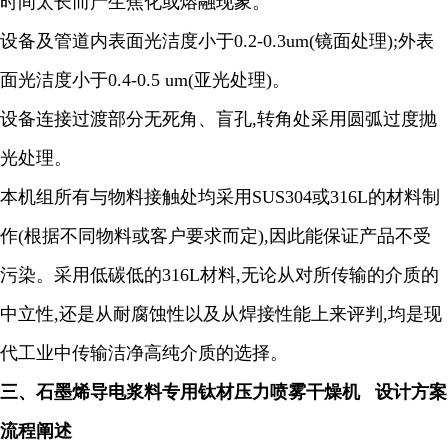
时间太长而产生焦化或熔融现象。
设备及管道内表面光洁度小于
0.2-0.3um(
镜面处理
);
外表
面光洁度小于
0.4-0.5 um(
亚光处理
)
。
设备连接过渡部分无死角、盲孔
,
转角处采用圆弧过度抛
光处理。
本机组所有与物料接触处均采用
SUS304
或
316L
的材料制
作
(
根据不同物料或客户要求而定
),
因此能保证产品不受
污染。采用低碳低的
316L
材料
,
无论从对所传输的介质的
中立性
,
还是从耐腐蚀性以及从焊接性能上来评判
,
均是现
代工业中传输洁净高纯介质的选择。
三、
石墨烯导电浆料专用钛材压力喷雾干燥机
设计方案
流程阐述