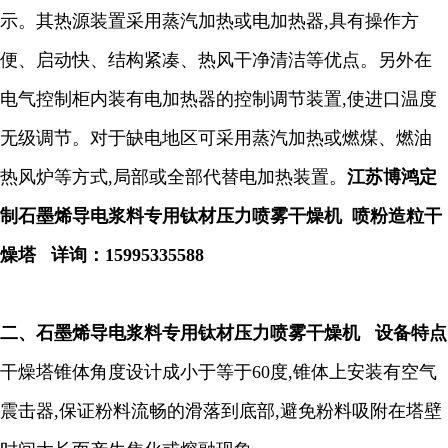
示。其热源装置采用蒸汽加热或电加热器
,
具有操作方
便、启动快、结构紧凑、热风干净清洁等优点。另外在
电气控制柜内装有电加热器的控制调节装置
,
使进口温度
无级调节。对于缺电地区可采用蒸汽加热或燃煤、燃油
热风炉等方式
,
局部或全部代替电加热装置。
江苏博鸿定
制石墨烯导电浆料专用钛材压力喷雾干燥机 喷粉造粒干
燥塔
详询：
15995335588
二、
石墨烯导电浆料专用钛材压力喷雾干燥机
设备特点
干燥塔锥体角度设计成小于等于
60
度
,
锥体上安装有空气
震击器
,
保证粉料流畅的滑落到底部
,
避免粉料吸附在塔壁