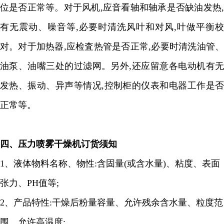
位是否正常等。对于风机
,
应音看轴和轴承是否缺油发热
有无震动、噪音等
,
必要时清洗风叶和对风
,
叶做平衡校
对。对于加热器
,
应检査热管是否正常
,
必要时清洗油管
油泵、油嘴三处的过滤网。另外
,
还应留意各电动机有
发热、振动、异声等情况
,
控制柜的仪表和电器工作是
正常等。
四、
压力喷雾干燥机订货须知
1
、液体物料名称、物性
:
含固量
(
或含水量
)
、粘度、表面
张力、
PH
值等
;
2
、产品特性
:
干燥后粉量容量、允许残余含水量、粒度范
围、允许高温度
;