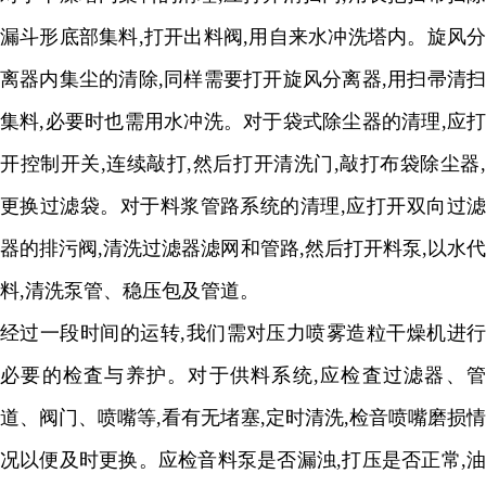
漏斗形底部集料
,
打开出料阀
,
用自来水冲洗塔内。旋风
离器内集尘的清除
,
同样需要打开旋风分离器
,
用扫帚清
集料
,
必要时也需用水冲洗。对于袋式除尘器的清理
,
应
开控制开关
,
连续敲打
,
然后打开清洗门
,
敲打布袋除尘器
更换过滤袋。对于料浆管路系统的清理
,
应打开双向过
器的排污阀
,
清洗过滤器滤网和管路
,
然后打开料泵
,
以水
料
,
清洗泵管、稳压包及管道。
经过一段时间的运转
,
我们需对压力喷雾造粒干燥机进行
必要的检査与养护。对于供料系统
,
应检査过滤器、
道、阀门、喷嘴等
,
看有无堵塞
,
定时清洗
,
检音喷嘴磨损
况以便及时更换。应检音料泵是否漏浊
,
打压是否正常
,