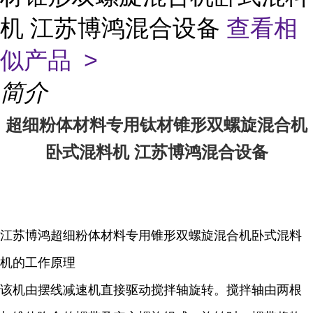
机 江苏博鸿混合设备
查看相
似产品 >
简介
超细粉体材料专用钛材锥形双螺旋混合机
卧式混料机 江苏博鸿混合设备
江苏博鸿超细粉体材料专用锥形双螺旋混合机卧式混料
机的工作原理
该机由摆线减速机直接驱动搅拌轴旋转。搅拌轴由两根