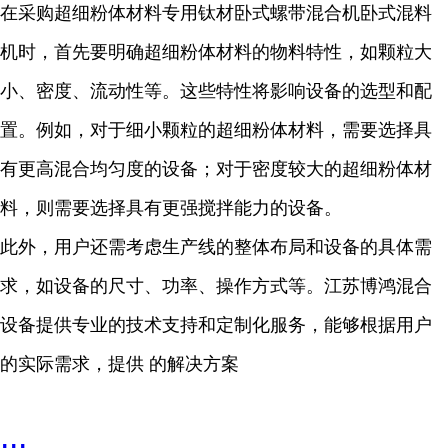
在采购超细粉体材料专用钛材卧式螺带混合机卧式混料
机时，首先要明确
超细粉体材料
的物料特性，如颗粒大
小、密度、流动性等。这些特性将影响设备的选型和配
置。例如，对于细小颗粒的
超细粉体材料
，需要选择具
有更高混合均匀度的设备；对于密度较大的
超细粉体材
料
，则需要选择具有更强搅拌能力的设备。
此外，用户还需考虑生产线的整体布局和设备的具体需
求，如设备的尺寸、功率、操作方式等。江苏博鸿混合
设备提供专业的技术支持和定制化服务，能够根据用户
的实际需求，提供 的解决方案
...