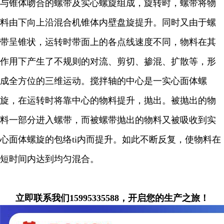
与锥体吻合的螺带及实心螺旋组成，旋转时，螺带将物
料由下向上沿混合机锥体内壁盘旋提升。同时又由于螺
带呈锥状，运转时带面上的各点线速度不同，物料在其
作用下产生了不规则的对流、剪切、掺混、扩散等，形
成全方位的三维运动。搅拌轴的中心是一实心面体螺
旋，在运转时将靠中心的物料提升，抛出。被抛出的物
料一部分进入螺带，而被螺带抛出的物料又被吸收到实
心面体螺旋的包络ti内而提升。如此不断反复，使物料在
短时间内达到均匀混合。
立即联系我们15995335588，开启您的生产之旅！