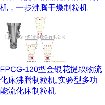
机，一步沸腾干燥制粒机
FPCG-120型金银花提取物流
化床沸腾制粒机,实验型多功
能流化床制粒机