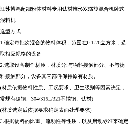
江苏博鸿
超细粉体材料
专用钛材锥形双螺旋混合机卧式
混料机
选型方式
1.确定每批次混合的物料体积，范围在0.1-20立方米，选
取相应规格的设备。
2.选取设备制作材质，材质分:与物料接触部分、不与物
料接触部分，设备其它部件保持原有材质。
(材质依据物料性质、工况要求、卫生级别等因素决定，
常规有碳钢、304/316L/321不锈钢、钛材)
(材质选定后依据要求确定表面处理要求)
3.根据物料的比重、流动性等性质，以及启动标准来确定