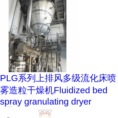
PLG系列上排风多级流化床喷
雾造粒干燥机Fluidized bed
spray granulating dryer