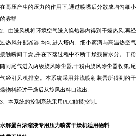
在高压产生的压力的作用下
,
通过喷嘴后分散成均匀细小
的雾群。
2
、由送风机将环境空气送入换热器内得到干燥热风
,
再
过热风分配器器
,
均匀进入塔内。细小雾滴与高温热空
接触瞬间干燥
,
并在下落过程中不断干燥残留水分。干粉
随同尾气进入两级旋风除尘器
,
干粉由旋风除尘器收集
,
气经引风机排空。本系统采用并流喷射装罟所得到的干
燥物料经过干燥后从旋风出料口流出。
3
、本系统的控制系统采用
PLC
触摸控制。
水解蛋白浓缩液专用压力喷雾干燥机
适用物料