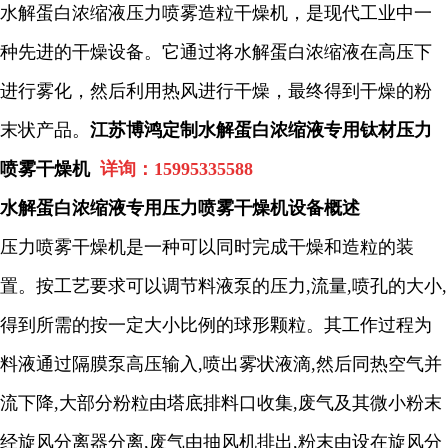
水解蛋白浓缩液压力喷雾造粒干燥机，是现代工业中一
种先进的干燥设备。它通过将水解蛋白浓缩液在高压下
进行雾化，然后利用热风进行干燥，最终得到干燥的粉
末状产品。
江苏博鸿定制水解蛋白浓缩液专用钛材压力
喷雾干燥机
详询：
15995335588
水解蛋白浓缩液专用
压力喷雾干燥机设备概述
压
力喷雾干燥机是一种可以同时完成干燥和造粒的装
置。按工艺要求可以调节料液泵的压力
,
流量
,
喷孔的大小
,
得到所需的按一定大小比例的球形颗粒。其工作过程为
料液通过隔膜泵高压输入
,
喷出雾状液滴
,
然后同热空气并
流下降
,
大部分粉粒由塔底排料口收集
,
废气及其微小粉末
经旋风分离器分离
,
废气由抽风机排出
,
粉末由设在旋风分