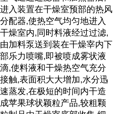
进入装置在干燥室预部的热风
分配器
,
使热空气均匀地进入
干燥室内
,
同时料液经过过滤
,
由加料泵送到装在干燥宰内下
部乐力喷嘴
,
即被喷成雾状液
滴
,
使料液和干燥热空气充分
接触
,
表面积大大增加
,
水分迅
速蒸发
,
在极短的时间内干造
成苹果球状颖粒产品
,
较粗颗