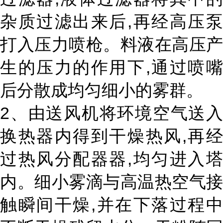
杂质过滤出来后
,
再经高压
打入压力喷枪。料液在高压产
生的压力的作用下
,
通过喷
后分散成均匀细小的雾群。
2
、由送风机将环境空气送入
换热器内得到干燥热风
,
再
过热风分配器器
,
均匀进入
内。细小雾滴与高温热空气接
触瞬间干燥
,
并在下落过程