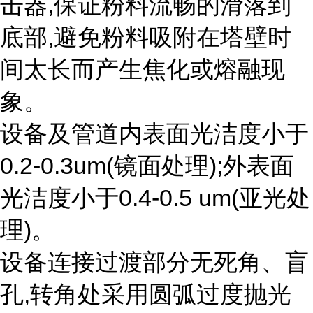
击器
,
保证粉料流畅的滑落到
底部
,
避免粉料吸附在塔壁时
间太长而产生焦化或熔融现
象。
设备及管道内表面光洁度小于
0.2-0.3um(
镜面处理
);
外表面
光洁度小于
0.4-0.5 um(
亚光处
理
)
。
设备连接过渡部分无死角、盲
孔
,
转角处采用圆弧过度抛光