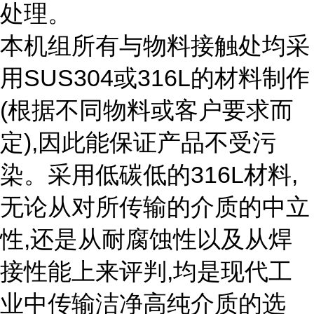
处理。
本机组所有与物料接触处均采
用
SUS304
或
316L
的材料制作
(
根据不同物料或客户要求而
定
),
因此能保证产品不受污
染。采用低碳低的
316L
材料
,
无论从对所传输的介质的中立
性
,
还是从耐腐蚀性以及从焊
接性能上来评判
,
均是现代工
业中传输洁净高纯介质的选