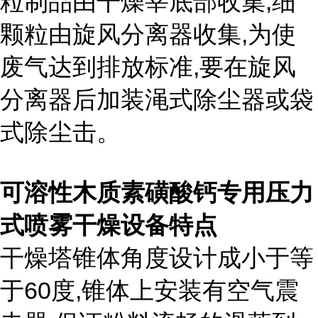
粒制品由干燥宰底部收集
,
细
颗粒由旋风分离器收集
,
为使
废气达到排放标准
,
要在旋风
分离器后加装渑式除尘器或袋
式除尘击。
可溶性木质素磺酸钙专用
压力
式喷雾干燥
设备特点
干燥塔锥体角度设计成小于等
于
60
度
,
锥体上安装有空气震