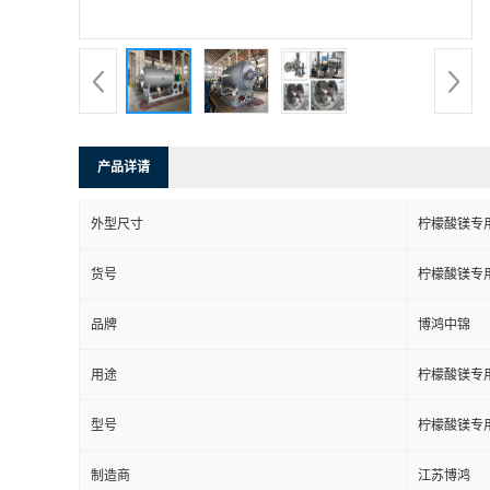
产品详请
外型尺寸
柠檬酸镁专
货号
柠檬酸镁专
品牌
博鸿中锦
用途
柠檬酸镁专
型号
柠檬酸镁专
制造商
江苏博鸿