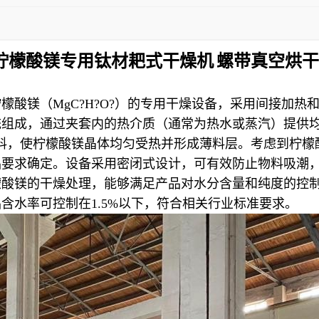
柠檬酸镁专用钛材耙式干燥机
螺带真空烘干
檬酸镁（MgC?H?O?）的专用干燥设备，采用间接加
统组成，通过夹套内的热介质（通常为热水或蒸汽）提供
动物料，使柠檬酸镁晶体均匀受热并形成薄料层。考虑到柠檬酸
品要求确定。设备采用密闭式设计，可有效防止物料吸潮
酸镁的干燥处理，能够满足产品对水分含量和纯度的控制要求
含水率可控制在1.5%以下，符合相关行业标准要求。