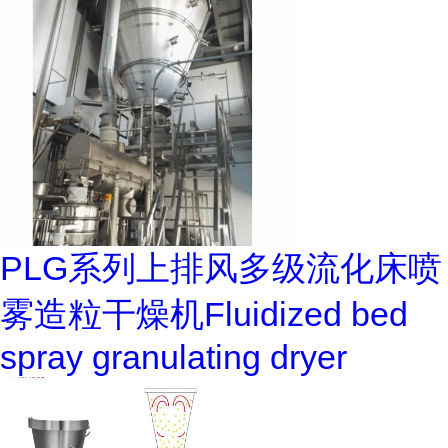
PLG系列上排风多级流化床喷
雾造粒干燥机Fluidized bed
spray granulating dryer