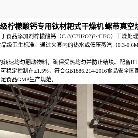
级柠檬酸钙专用钛材耙式干燥机
螺带真空
品添加剂柠檬酸钙（Ca?(C?H?O?)?·4H?O）干
品级卫生标准。通过夹套内的热水或低压蒸汽（0.3-0.6M
pm的转速均匀翻动物料，确保受热均匀并防止结块。配备H
控制在≤1.5%，符合GB1886.214-2016食品安
足食品GMP生产规范。