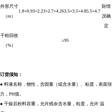
外形尺寸
际情
1.8×0.93×2.2
3×2.7×4.26
3.5×3.5×4.8
5.5×4.7
（
m
）
况确
定
干粉回收
≥95
（
%
）
订货须知：
●
料液名称，物性，含固量（或含水量）、粘度，表面张
力，
PH
值。
●
干燥后粉料容重，允许残余含水量，粒度，允许 温