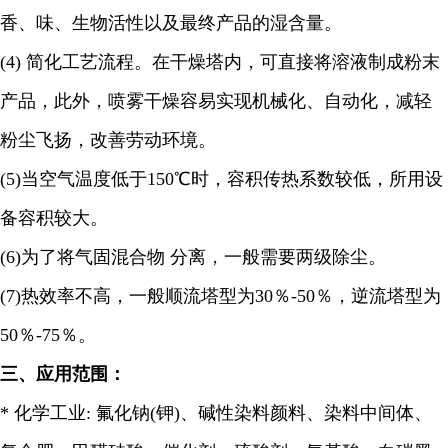
香、味、生物活性以及最终产品的湿含量。
(4)
简化工艺流程。在干燥塔内，可直接将溶液制成粉末
产品，此外，喷雾干燥容易实现机械化、自动化，减轻
粉尘飞扬，改善劳动环境。
(5)
当空气温度低于
150℃
时，容积传热系数较低，所用设
备容积较大。
(6)
为了将气固混合物 分离，一般需要两级除尘。
(7)
热效率不高，一般顺流塔型为
30
％
-50
％，逆流塔型为
50
％
-75
％。
三、应用范围：
*
化学工业
:
氟化钠
(
钾
)
、碱性染料颜料、染料中间体、