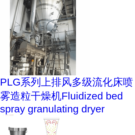
PLG系列上排风多级流化床喷
雾造粒干燥机Fluidized bed
spray granulating dryer