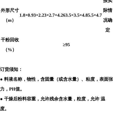
按实
外形尺寸
际情
1.8×0.93×2.2
3×2.7×4.26
3.5×3.5×4.8
5.5×4.7
（
m
）
况确
定
干粉回收
≥95
（
%
）
订货须知：
●
料液名称，物性，含固量（或含水量）、粘度，表面张
力，
PH
值。
●
干燥后粉料容重，允许残余含水量，粒度，允许 温
度。