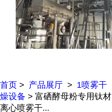
首页
>
产品展厅
>
1喷雾干
燥设备
> 富硒酵母粉专用钛材
离心喷雾干...