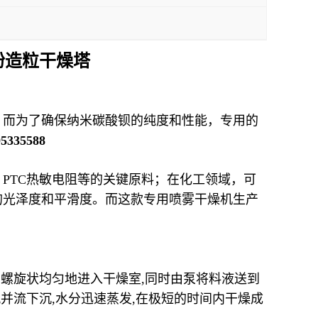
粉造粒干燥塔
。而为了确保纳米碳酸钡的纯度和性能，专用的
95335588
、
PTC热敏电阻等的关键原料；在化工领域，可
的光泽度和平滑度。而这款专用喷雾干燥机生产
呈螺旋状均匀地进入干燥室
,
同时由泵将料液送到
风并流下沉
,
水分迅速蒸发
,
在极短的时间内干燥成