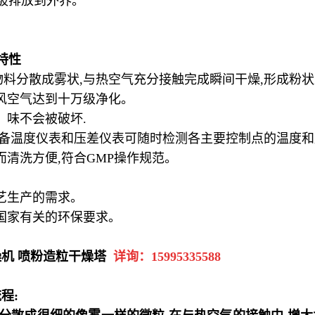
被排放到外界。
特性
物料分散成雾状
,
与热空气充分接触完成瞬间干燥
,
形成粉状
风空气达到十万级净化。
、味不会被破坏
.
备温度仪表和压差仪表可随时检测各主要控制点的温度和
而清洗方便
,
符合
GMP
操作规范。
艺生产的需求。
国家有关的环保要求。
机 喷粉造粒干燥塔
详询：
15995335588
流程
: