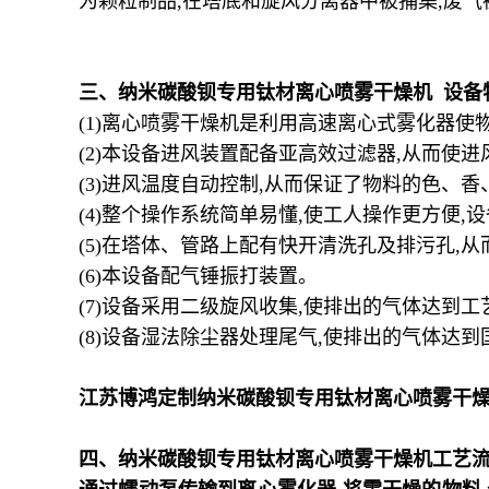
为颗粒制品
,
在塔底和旋风分离器中被捕集
,
废气
三、
纳米碳酸钡专用钛材离心喷雾干燥机
设备
(1)
离心喷雾干燥机是利用高速离心式雾化器使
(2)
本设备进风装置配备亚高效过滤器
,
从而使进
(3)
进风温度自动控制
,
从而保证了物料的色、香
(4)
整个操作系统简单易懂
,
使工人操作更方便
,
设
(5)
在塔体、管路上配有快开清洗孔及排污孔
,
从
(6)
本设备配气锤振打装置。
(7)
设备采用二级旋风收集
,
使排出的气体达到工
(8)
设备湿法除尘器处理尾气
,
使排出的气体达到
江苏博鸿定制纳米碳酸钡专用钛材离心喷雾干燥
四、
纳米碳酸钡专用钛材离心喷雾干燥机
工艺