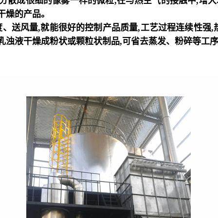
分散成很细的像雾一样的微粒
,
在与热空气的接触中
,
增大
干燥的产品。
度、送风量
,
就能很好的控制产品质量
,
工艺过程连续性强
,
乳浊液干燥成粉状或颗粒状制品
,
可省去蒸发、粉碎等工