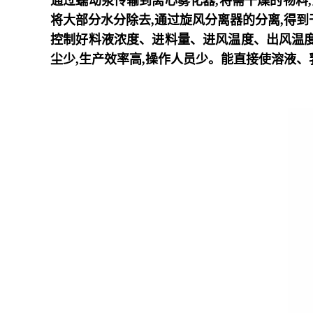
通过蠕动泵传输到离心雾化器
,
将需干燥的物料
,
将大部分水分除去
,
通过旋风分离器的分离
,
得到
控制好料液浓度、进料量、进风温度、出风温
尘少
,
生产效率高
,
操作人员少。能直接使溶液、