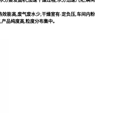
水分蒸发面积
,
加速干燥过程
,
水分迅速汽化
,
瞬间
热效能高
,
废气废水少
,
干燥室有
-
定负压
,
车间内粉
序
,
产品纯度高
,
粒度分布集中。