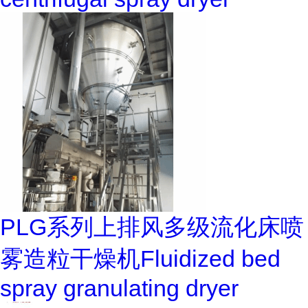
PLG系列上排风多级流化床喷
雾造粒干燥机Fluidized bed
spray granulating dryer