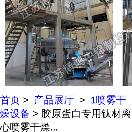
首页
>
产品展厅
>
1喷雾干
燥设备
> 胶原蛋白专用钛材离
心喷雾干燥...