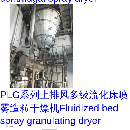
PLG系列上排风多级流化床喷
雾造粒干燥机Fluidized bed
spray granulating dryer