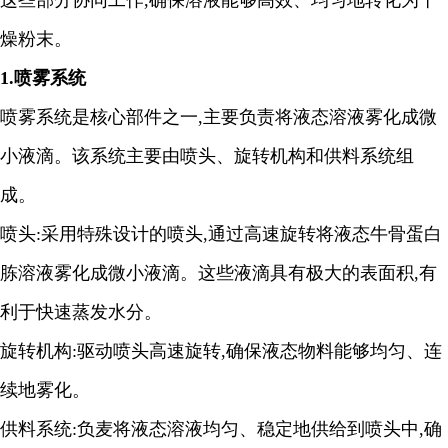
这些部分协同工作
,
确保溶液能够高效、均匀地转化为干
燥粉末。
1.
喷雾系统
喷雾系统是核心部件之一
,
主要负责将液态溶液雾化成微
小液滴。该系统主要由喷头、旋转机构和供料系统组
成。
喷头
:
采用特殊设计的喷头
,
通过高速旋转将液态牛骨蛋白
胨溶液雾化成微小液滴。这些液滴具有极大的表面积
,
有
利于快速蒸发水分。
旋转机构
:
驱动喷头高速旋转
,
确保液态物料能够均匀、连
续地雾化。
供料系统
:
负麦将液态溶液均匀、稳定地供给到喷头中
,
确