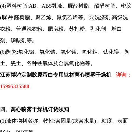
(4)
塑料树脂
:AB
、
ABS
乳液、脲醛树脂、酚醛树脂、密胶
(
脲
)
甲醛树脂、聚乙烯、聚氯乙烯等。
(5)
洗涤剂
:
高级洗
衣粉、普通洗衣粉、肥皂粉、苏打粉、乳化剂、增白
剂、磷酸剂等。
(6)
陶瓷
:
氧化铝、氧化锆、氧化镁、氧化钛、钛化镁、陶
土、瓷土、各种铁氧体及金属氧化物等
。
江苏博鸿定制胶原蛋白专用钛材离心喷雾干燥机
详询：
15995335588
四、
离心喷雾干燥机订货须知
(1)
液体物料名称、物性
:
含固量
(
或含水量
)
、粘度、表面