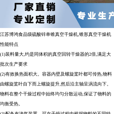
江苏博鸿
食品级硫酸锌
单锥真空干燥机
,
锥形真空干燥机
性能特点
(1)
装料量大
,
约是同体积的真空回转干燥器的
2
倍
,
满足大
批次生产要求
(2)
有效换热面积大。容器内壁及螺旋桨叶都可传热
,
物料
由螺旋桨叶自下而上螺旋提升
,
然后沿主轴呈涡流向下。
物料在整个干燥过程中始终均匀分散运动
,
保证了物料的
均衡受热
。
(3)
配备有渗气装置，可在干燥过程中根据物料的不同特