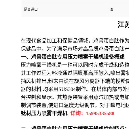
是否进口
否
江
在现代食品加工和保健品领域，鸡骨蛋白肽作
保健品中。为了满足市场对高品质鸡骨蛋白肽
一、
鸡骨蛋白肽专用
压力喷雾干燥机设备概述
压
力喷雾干燥机是一种可以同时完成干燥和造
其工作过程为料液通过隔膜泵高压输入
,
喷出雾
抽风机排出
,
粉末由设在旋风分离器下端的授粉
器的材料
,
均采用
SUS304
制作。在塔体内部与外
台控制和显示。其热源装置采用蒸汽加热或电
制调节装置
,
使进口温度无级调节。对于缺电地
钛材压力喷雾干燥机
详询：
15995335588
二、
鸡骨蛋白肽专用
压力喷雾干燥机
性能特点