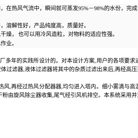
，在热风气流中，瞬间就可蒸发
95%－98%的水份，
，溶解性好，产品纯度高，质量好。
干燥，
也可以用冷风造粒，对物料的适应性强。
作业。
厂多年的实践所设计的。对本设计方案
,
用户的各项要求
液体过滤器
,
液体过滤器将其中的杂质过滤出来后
,
再经高压
热风
,
再经过热风分配器器
,
均匀进入塔内。细小雾滴与高
干粉由旋风除尘器收集
,
尾气经引风机排空。本系统采用并