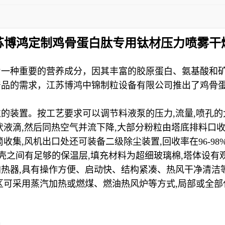
苏博鸿定制鸡骨蛋白肽专用钛材压力喷雾干
为一种重要的营养成分，因其丰富的胶原蛋白、氨基酸和
产品的需求，江苏博鸿中锦制粒设备有限公司推出了鸡骨
粒的装置。按工艺要求可以调节料液泵的压力
,
流量
,
喷孔的
状液滴
,
然后同热空气并流下降
,
大部分粉粒由塔底排料口
筒收集
,
风机出口处还可装备二级除尘装置
,
回收率在
96-98
壳之间有足够的保温层
,
填充材料为超细玻璃棉
,
塔体设有
加热器
,
具有操作方便、启动快、结构紧凑、热风干净清洁
区可采用蒸汽加热或燃煤、燃油热风炉等方式
,
局部或全部
：