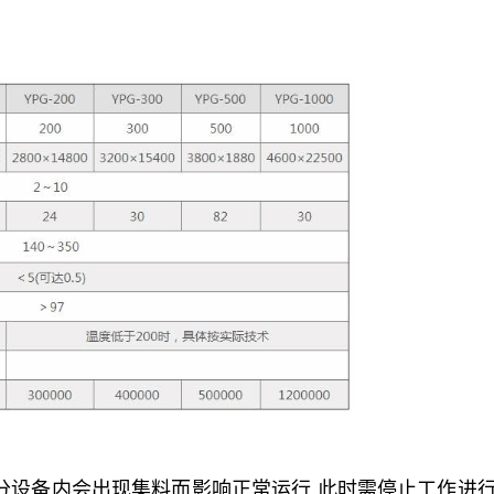
分设备内会出现集料而影响正常运行
,
此时需停止工作进