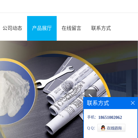
公司动态
产品展厅
在线留言
联系方式
联系方式
手机：
18651002062
Q Q：