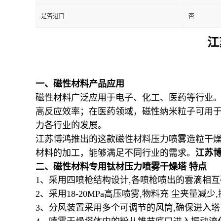
是否进口
否
江
一、磁性材料产品应用
磁性材料广泛应用于电子、化工、医药等行业
高反应效率；在医药领域，磁性纳米粒子可用于
力各行业的发展。
江苏博鸿推出的这款磁性材料压力喷雾造粒干
材料的加工，能够满足不同行业的需求。
江苏
二、
磁性材料专用钛材压力喷雾干燥塔
特点
1
、采用四喷枪结构设计
,
各喷枪喷出的雲滴相互
2
、采用
18-20MPa
高压喷雾
,
物料充 尘夹量减少
,
3
、分风装置采用多个可调节的风筒
,
确保进入塔