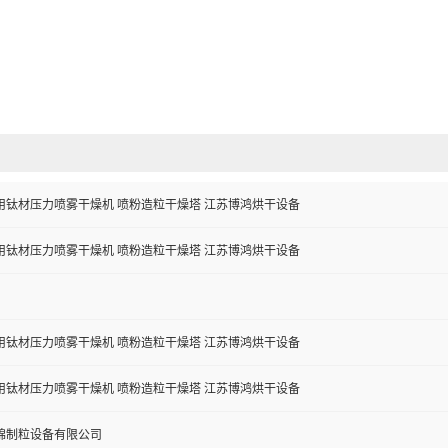
用钛材压力喷雾干燥机 喷粉造粒干燥塔 江苏博鸿烘干设备
用钛材压力喷雾干燥机 喷粉造粒干燥塔 江苏博鸿烘干设备
用钛材压力喷雾干燥机 喷粉造粒干燥塔 江苏博鸿烘干设备
用钛材压力喷雾干燥机 喷粉造粒干燥塔 江苏博鸿烘干设备
锦制粒设备有限公司