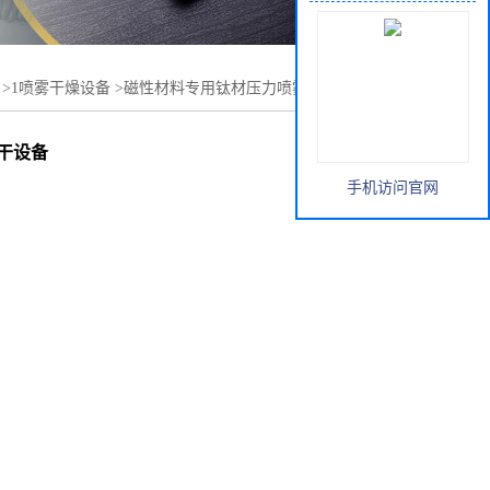
>
1喷雾干燥设备
>
磁性材料专用钛材压力喷雾干燥机 喷粉
干设备
手机访问官网