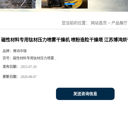
您当前的位置：
网站首页
>
产品展厅
造粒干燥塔 江苏博鸿烘干设备
磁性材料专用钛材压力喷雾干燥机 喷粉造粒干燥塔 江苏博鸿烘
品牌：
博鸿中锦
货号：
磁性材料专用钛材压力喷雾...
发布日期：
2025-07-26
更新日期：
2026-08-07
发送咨询信息