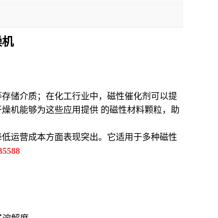
燥机
等存储介质；在化工行业中，磁性催化剂可以提
燥机能够为这些应用提供 的磁性材料颗粒，助
降低运营成本方面表现突出。它适用于多种磁性
35588