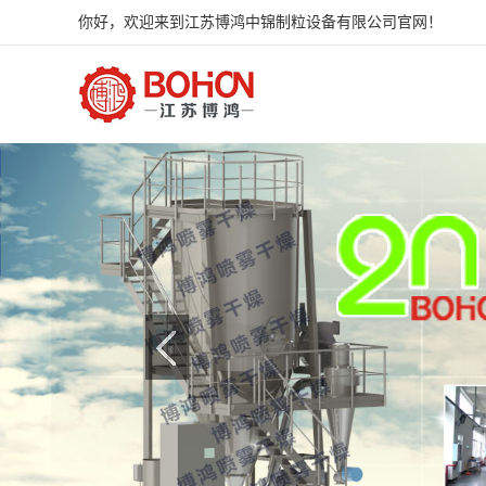
你好，欢迎来到江苏博鸿中锦制粒设备有限公司官网！