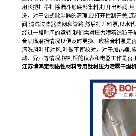
用长把扫帚扫除漏斗形底部集料
,
打开出料阀
,
用
洗。对于袋式除尘器的清理
,
应打开控制开关
,
连
阀
,
清洗过滤器滤网和管路
,
然后打开料泵
,
以水代
经过一段时间的运转
,
我们需对压力喷雾造粒干
音喷嘴磨损情况以便及时更换。应检音料泵是
清洗风叶和对风
,
叶做平衡校对。对于加热器
,
动、异声等情况
,
控制柜的仪表和电器工作是否
江苏博鸿定制磁性材料专用钛材压力喷雾干燥