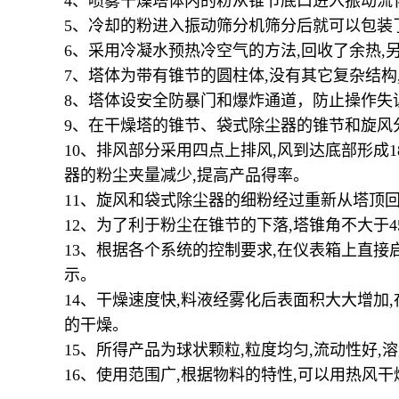
4
、喷雾干燥塔体内的粉从锥节底口进入振动流
5
、冷却的粉进入振动筛分机筛分后就可以包装
6
、采用冷凝水预热冷空气的方法
,
回收了余热
,
7
、塔体为带有锥节的圆柱体
,
没有其它复杂结构
8
、塔体设安全防暴门和爆炸通道，防止操作失
9
、在干燥塔的锥节、袋式除尘器的锥节和旋风
10
、排风部分采用四点上排风
,
风到达底部形成
1
器的粉尘夹量减少
,
提高产品得率。
11
、旋风和袋式除尘器的细粉经过重新从塔顶
12
、为了利于粉尘在锥节的下落
,
塔锥角不大于
4
13
、根据各个系统的控制要求
,
在仪表箱上直接
示。
14
、干燥速度快
,
料液经雾化后表面积大大增加
,
的干燥。
15
、所得产品为球状颗粒
,
粒度均匀
,
流动性好
,
溶
16
、使用范围广
,
根据物料的特性
,
可以用热风干