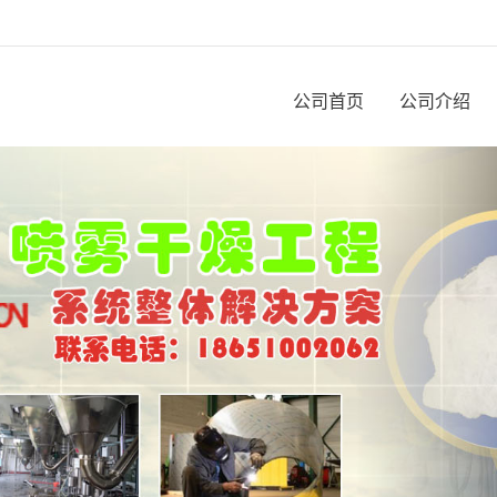
公司首页
公司介绍