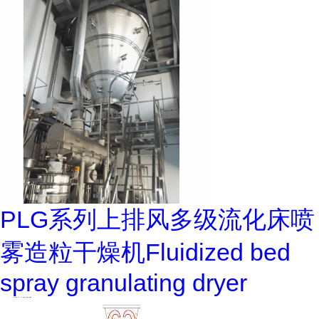
PLG系列上排风多级流化床喷
雾造粒干燥机Fluidized bed
spray granulating dryer