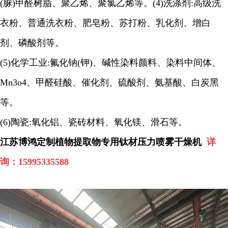
(
脲
)
甲醛树脂、聚乙烯、聚氯乙烯等。
(4)
洗涤剂
:
高级洗
衣粉、普通洗衣粉、肥皂粉、苏打粉、乳化剂、增白
剂、磷酸剂等。
(5)
化学工业
:
氟化钠
(
钾
)
、碱性染料颜料、染料中间体、
Mn3o4
、甲醛硅酸、催化剂、硫酸剂、氨基酸、白炭黑
等。
(6)
陶瓷
:
氧化铝、瓷砖材料、氧化镁、滑石等。
江苏博鸿定制植物提取物专用钛材压力喷雾干燥机
详
询：15995335588