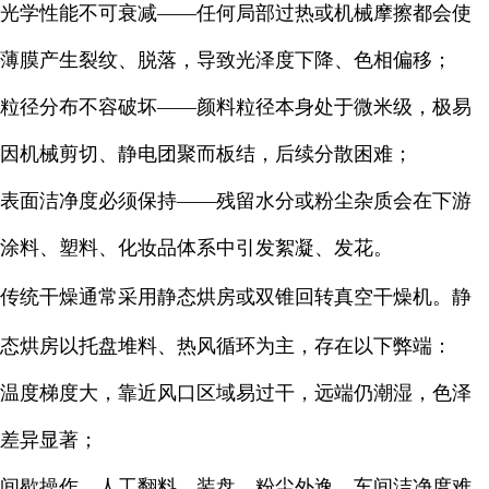
光学性能不可衰减——任何局部过热或机械摩擦都会使
薄膜产生裂纹、脱落，导致光泽度下降、色相偏移；
粒径分布不容破坏——颜料粒径本身处于微米级，极易
因机械剪切、静电团聚而板结，后续分散困难；
表面洁净度必须保持——残留水分或粉尘杂质会在下游
涂料、塑料、化妆品体系中引发絮凝、发花。
传统干燥通常采用静态烘房或双锥回转真空干燥机。静
态烘房以托盘堆料、热风循环为主，存在以下弊端：
温度梯度大，靠近风口区域易过干，远端仍潮湿，色泽
差异显著；
间歇操作，人工翻料、装盘，粉尘外逸，车间洁净度难