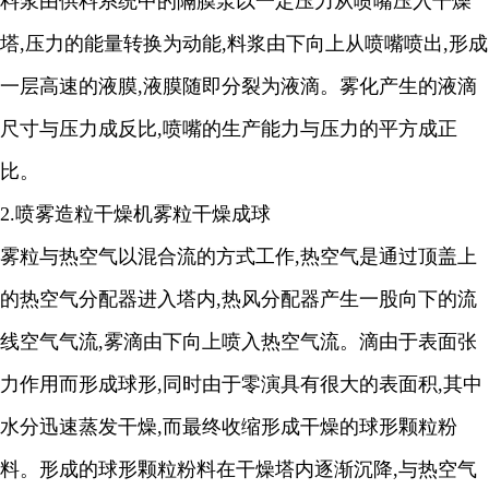
料浆由供料系统中的隔膜泵以一定压力从喷嘴压入干燥
塔
,
压力的能量转换为动能
,
料浆由下向上从喷嘴喷出
,
形成
一层高速的液膜
,
液膜随即分裂为液滴。雾化产生的液滴
尺寸与压力成反比
,
喷嘴的生产能力与压力的平方成正
比。
2.
喷雾造粒干燥机雾粒干燥成球
雾粒与热空气以混合流的方式工作
,
热空气是通过顶盖上
的热空气分配器进入塔内
,
热风分配器产生一股向下的流
线空气气流
,
雾滴由下向上喷入热空气流。滴由于表面张
力作用而形成球形
,
同时由于零演具有很大的表面积
,
其中
水分迅速蒸发干燥
,
而最终收缩形成干燥的球形颗粒粉
料。形成的球形颗粒粉料在干燥塔内逐渐沉降
,
与热空气