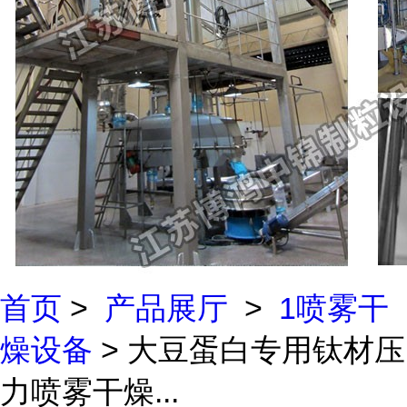
首页
>
产品展厅
>
1喷雾干
燥设备
> 大豆蛋白专用钛材压
力喷雾干燥...