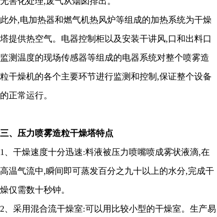
无害化处理
,
废气从烟囱排出。
此外
,
电加热器和燃气机热风炉等组成的加热系统为干燥
塔提供热空气。电器控制柜以及安装干讲风
,
口和出料口
监测温度的现场传感器等组成的电器系统对整个喷雾造
粒干燥机的各个主要环节进行监测和控制
,
保证整个设备
的正常运行。
三、
压力喷雾造粒干燥塔特点
1
、干燥速度十分迅速
:
料液被压力喷嘴喷成雾状液滴
,
在
高温气流中
,
瞬间即可蒸发百分之九十以上的水分
,
完成干
燥仅需数十秒钟。
2
、采用混合流干燥室
:
可以用比较小型的干燥室。生产易