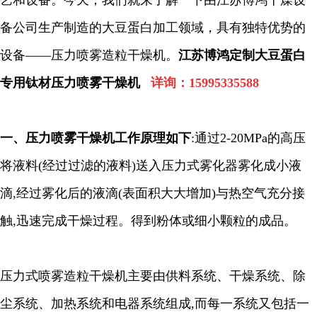
艺和设备。今天，我们就来了解一下
由江苏博鸿干燥设
备公司生产制造的
大豆蛋白加工领域
，
具有独特优势的
设备
——压力喷雾造粒干燥机。
江苏博鸿定制大豆蛋白
专用钛材压力喷雾干燥机
详询：
15995335588
一、
压力喷雾干燥机工作原理如下
:
通过
2-20MPa
的高压
将液料
(
经过过滤的液料
)
送入压力式雾化器雾化成小液
滴
,
经过雾化后的液滴
(
表面积大大增加
)
与热空气充分接
触
,
迅速完成干燥过程。得到粉体或细小颗粒的成品。
压力式喷雾造粒干燥机主要由供料系统、干燥系统、除
尘系统、加热系统和电器系统组成
,
而每一系统又包括一