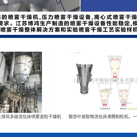
列上排风多级流化床喷雾造粒干燥机
银杏叶提取物流化床沸腾制粒机，
zed bed spray granulating dryer
干燥制粒机