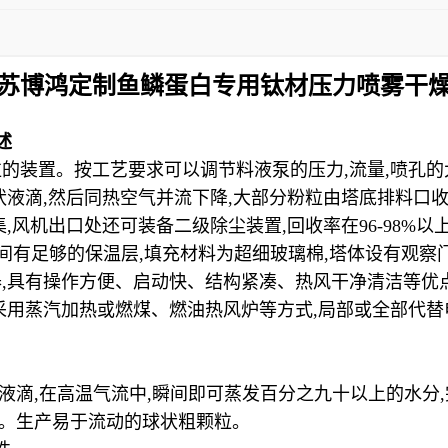
苏博鸿定制鱼鳞蛋白专用钛材压力喷雾干
述
粒的装置。按工艺要求可以调节料液泵的压力
,
流量
,
喷孔的
状液滴
,
然后同热空气并流下降
,
大部分粉粒由塔底排料口
集
,
风机出口处还可装备二级除尘装置
,
回收率在
96-98%
以
间有足够的保温层
,
填充材料为超细玻璃棉
,
塔体设有观察
器
,
具有操作方便、启动快、结构紧凑、热风干净清洁等优
采用蒸汽加热或燃煤、燃油热风炉等方式
,
局部或全部代替
液滴
,
在高温气流中
,
瞬间即可蒸发百分之九十以上的水分
,
。生产易于流动的球状粗颗粒。