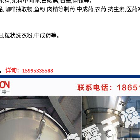
染料
,
染料中间体
,
白碳黑
,
石墨
,
磷铵等
。
品
,
咖啡抽取物
,
鱼粉
,
肉精等制药
:
中成药
,
农药
,
抗生素
,
医药
肥
,
粒状洗衣粉
,
中成药等。
。
机
详询：
15995335588