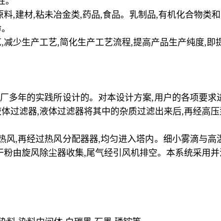
性。
原料
,
建材
,
粘未冶金类
,
药品
,
食品。乳制品
,
有机化合物类和
命。
艺
,
减少生产工艺
,
简化生产工艺流程
,
提高产品生产纯度
,
即
厂多年的实践所设计的。对本设计方案
,
用户的各项要求
液体过滤器
,
液体过滤器将其中的杂质过滤出来后
,
再经高压
热风
,
再经过热风分配器器
,
均匀进入塔内。细小雾滴与高
干粉由旋风除尘器收集
,
尾气经引风机排空。本系统采用并