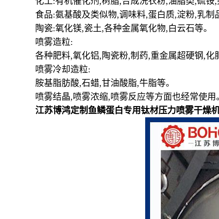
化工
:
有机催化剂
,
树脂
,
合成洗衣粉
,
油脂类
,
硫铵
,
食品
:
氨基酸及类似物
,
调味料
,
蛋白质
,
淀粉
,
乳制
陶瓷
:
氧化镁
,
瓷土
,
各种金属氧化物
,
白云石等。
喷雾造粒
:
各种肥料
,
氧化铝
,
陶瓷粉
,
制药
,
重金属超硬钢
,
化
喷雾冷却造粒
:
胺基脂肪酸
,
石蜡
,
甘油酸脂
,
牛脂等。
喷雾结晶
,
喷雾浓缩
,
喷雾反应等方面也经常使用
江苏博鸿定制鱼鳞蛋白专用钛材压力喷雾干燥