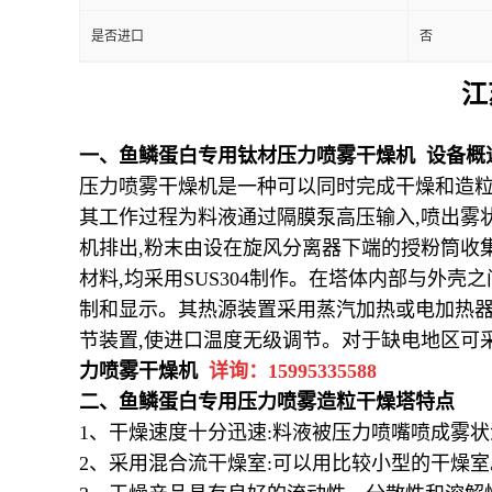
是否进口
否
江
一、
鱼鳞蛋白专用钛材压力喷雾干燥机 设备概
压力喷雾干燥机是一种可以同时完成干燥和造
其工作过程为料液通过隔膜泵高压输入
,
喷出雾
机排出
,
粉末由设在旋风分离器下端的授粉筒收
材料
,
均采用
SUS304
制作。在塔体内部与外壳之
制和显示。其热源装置采用蒸汽加热或电加热
节装置
,
使进口温度无级调节。对于缺电地区可
力喷雾干燥机
详询：
15995335588
二、
鱼鳞蛋白专用
压力喷雾造粒干燥塔特点
1
、干燥速度十分迅速
:
料液被压力喷嘴喷成雾状
2
、采用混合流干燥室
:
可以用比较小型的干燥室