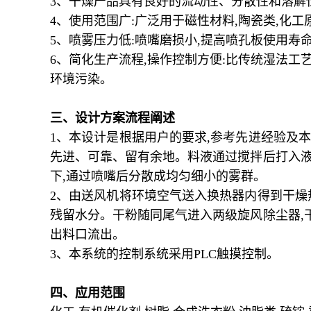
3
、干燥产品具有良好的流动性、分散性和溶解
4
、使用范围广
:
广泛用于磁性材料
,
陶瓷类
,
化工
5
、喷雾压力低
:
喷嘴磨损小
,
提高喷孔板使用寿
6
、简化生产流程
,
操作控制方便
:
比传统湿法工
环境污染。
三、
设计方案流程阐述
1、
本设计是根据用户的要求
,
参考先进经验及本
先进、可靠、留有余地。料液通过搅拌后打入
下
,
通过喷嘴后分散成均匀细小的雾群。
2
、由送风机将环境空气送入换热器内得到干燥
残留水分。干粉随同尾气进入两级旋风除尘器
,
出料口流出。
3
、本系统的控制系统采用
PLC
触摸控制。
四、
应用范围