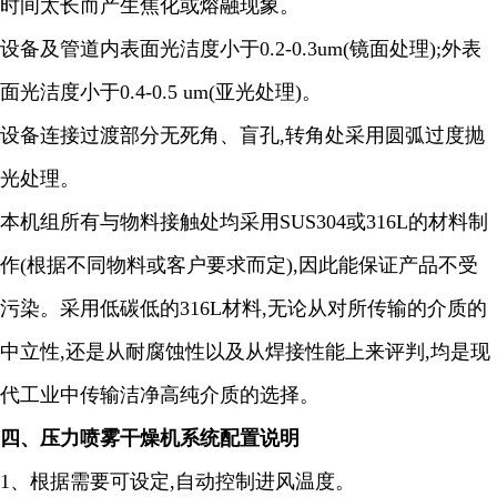
时间太长而产生焦化或熔融现象。
设备及管道内表面光洁度小于
0.2-0.3um(
镜面处理
);
外表
面光洁度小于
0.4-0.5 um(
亚光处理
)
。
设备连接过渡部分无死角、盲孔
,
转角处采用圆弧过度抛
光处理。
本机组所有与物料接触处均采用
SUS304
或
316L
的材料制
作
(
根据不同物料或客户要求而定
),
因此能保证产品不受
污染。采用低碳低的
316L
材料
,
无论从对所传输的介质的
中立性
,
还是从耐腐蚀性以及从焊接性能上来评判
,
均是现
代工业中传输洁净高纯介质的选择。
四、压力喷雾干燥机系统配置说明
1
、根据需要可设定
,
自动控制进风温度。