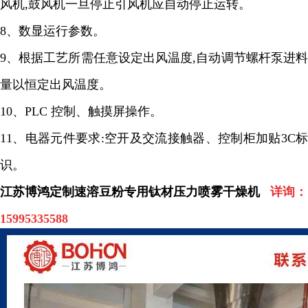
风机
,
鼓风机一旦停止引风机应自动停止运转。
8
、数显运行参数。
9
、根据工艺所需任意设定出风温度
,
自动调节螺杆泵进
量以恒定出风温度。
10
、
PLC
控制、触摸屏操作。
11
、电器元件要求
:
空开及交流接触器、控制柜加贴
3C
识。
江苏博鸿定制速溶豆粉专用钛材压力喷雾干燥机
详询：
15995335588