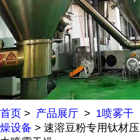
首页
>
产品展厅
>
1喷雾干
燥设备
> 速溶豆粉专用钛材压