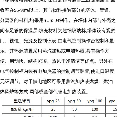
下端的授粉筒收集
,
风机出口处还可装备二级除尘装置
,
回
收率在
96-98%
以上。其与物料接触部分的塔体、管道、
分离器的材料
,
均采用
SUS304
制作。在塔体内部与外壳之
间有足够的保温层
,
填充材料为超细玻璃棉
,
塔体设有观察
门、视镜、光源及控制仪表
,
由电气控制操作台控制和显
示。其热源装置采用蒸汽加热或电加热器
,
具有操作方
便、启动快、结构紧凑、热风干净清洁等优点。另外在
电气控制柜内装有电加热器的控制调节装置
,
使进口温度
无级调节。对于缺电地区可采用蒸汽加热或燃煤、燃油
热风炉等方式
,
局部或全部代替电加热装置。