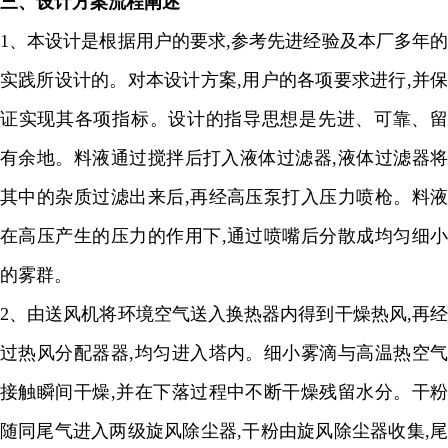
三、
设计方案流程阐述
1、
本设计是根据用户的要求
,
参考先进经验及本厂多年
实践所设计的。对本设计方案
,
用户的各项要求进行
,
并
证实现其各项指标。设计的指导思想是先进、可靠、留
有余地。料液通过搅拌后打入液体过滤器
,
液体过滤器将
其中的杂质过滤出来后
,
再经高压泵打入压力喷枪。料
在高压产生的压力的作用下
,
通过喷嘴后分散成均匀细小
的雾群。
2
、由送风机将环境空气送入换热器内得到干燥热风
,
再
过热风分配器器
,
均匀进入塔内。细小雾滴与高温热空
接触瞬间干燥
,
并在下落过程中不断干燥残留水分。干粉
随同尾气进入两级旋风除尘器
,
干粉由旋风除尘器收集
,