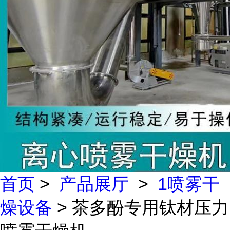
首页
>
产品展厅
>
1喷雾干
燥设备
> 茶多酚专用钛材压力