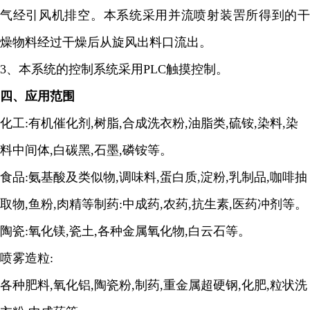
气经引风机排空。本系统采用并流喷射装罟所得到的干
燥物料经过干燥后从旋风出料口流出。
3
、本系统的控制系统采用
PLC
触摸控制。
四、
应用范围
化工
:
有机催化剂
,
树脂
,
合成洗衣粉
,
油脂类
,
硫铵
,
染料
,
染
料中间体
,
白碳黑
,
石墨
,
磷铵等
。
食品
:
氨基酸及类似物
,
调味料
,
蛋白质
,
淀粉
,
乳制品
,
咖啡抽
取物
,
鱼粉
,
肉精等制药
:
中成药
,
农药
,
抗生素
,
医药冲剂等。
陶瓷
:
氧化镁
,
瓷土
,
各种金属氧化物
,
白云石等。
喷雾造粒
:
各种肥料
,
氧化铝
,
陶瓷粉
,
制药
,
重金属超硬钢
,
化肥
,
粒状洗