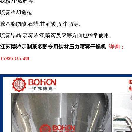
衣粉
,
中成药等。
喷雾冷却造粒
:
胺基脂肪酸
,
石蜡
,
甘油酸脂
,
牛脂等。
喷雾结晶
,
喷雾浓缩
,
喷雾反应等方面也经常使用。
江苏博鸿定制茶多酚专用钛材压力喷雾干燥机
详询：
15995335588