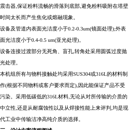
震击器
,
保证粉料流畅的滑落到底部
,
避免粉料吸附在塔壁
时间太长而产生焦化或熔融现象。
设备及管道内表面光洁度小于
0.2-0.3um(
镜面处理
);
外表
面光洁度小于
0.4-0.5 um(
亚光处理
)
。
设备连接过渡部分无死角、盲孔
,
转角处采用圆弧过度抛
光处理。
本机组所有与物料接触处均采用
SUS304
或
316L
的材料制
作
(
根据不同物料或客户要求而定
),
因此能保证产品不受
污染。采用低碳低的
316L
材料
,
无论从对所传输的介质的
中立性
,
还是从耐腐蚀性以及从焊接性能上来评判
,
均是现
代工业中传输洁净高纯介质的选择。