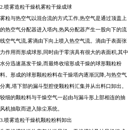
2.
喷雾造粒干燥机雾粒干燥成球
雾粒与热空气以混合流的方式工作
,
热空气是通过顶盖上
的热空气分配器进入塔内
,
热风分配器产生一股向下的流
线空气气流
,
雾滴由下向上喷入热空气流。滴由于表面张
力作用而形成球形
,
同时由于零演具有很大的表面积
,
其中
水分迅速蒸发干燥
,
而最终收缩形成干燥的球形颗粒粉
料。形成的球形颗粒粉料在干燥塔内逐渐沉降
,
与热空气
分离
,
塔下部的漏斗型腔使颗粒料汇集并从出料口卸出。
较细的颗粒料与干燥空气一起由与漏斗形上部相连的抽
风机抽取而进入除尘系统。
3.
喷雾造粒干燥机颗粒粉料卸出