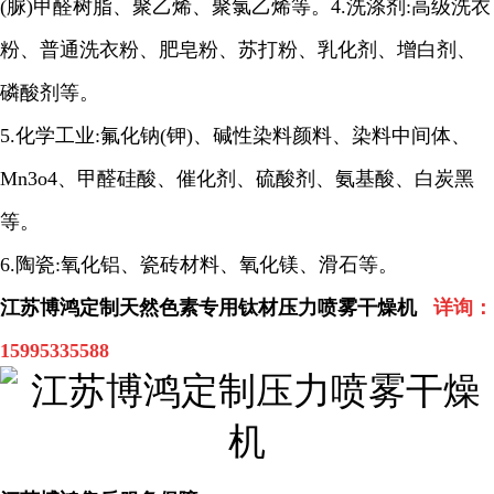
(
脲
)
甲醛树脂、聚乙烯、聚氯乙烯等。
4.
洗涤剂
:
高级洗衣
粉、普通洗衣粉、肥皂粉、苏打粉、乳化剂、增白剂、
磷酸剂等。
5.
化学工业
:
氟化钠
(
钾
)
、碱性染料颜料、染料中间体、
Mn3o4
、甲醛硅酸、催化剂、硫酸剂、氨基酸、白炭黑
等。
6.
陶瓷
:
氧化铝、瓷砖材料、氧化镁、滑石等。
江苏博鸿定制天然色素专用钛材压力喷雾干燥机
详询：
15995335588