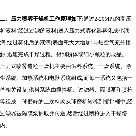
二、
压力喷雾干燥机工作原理如下
:
通过
2-20MPa
的高压
将液料
(
经过过滤的液料
)
送入压力式雾化器雾化成小液
滴
,
经过雾化后的液滴
(
表面积大大增加
)
与热空气充分接
触
,
迅速完成干燥过程。得到粉体或细小颗粒的成品。
压力式喷雾造粒干燥机主要由供料系统、干燥系统、除
尘系统、加热系统和电器系统组成
,
而每一系统又包括一
些相关设备
,
供料系统由搅拌桶、过滤器、隔膜泵和喷枪
等组成。球磨好的二次料浆从球磨机转移到搅拌桶中
,
经
过滤器被隔膜泵抽取并传送
,
然后经过喷枪进入干燥塔
内。