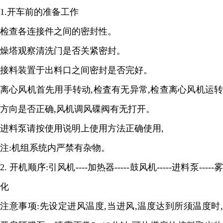
1.
开车前的准备工作
检查各连接件之间的密封性。
燥塔观察清洗门是否关紧密封。
接料装置于出料口之间密封是否完好。
离心风机首先用手转动
,
检査有无异常
,
检查离心风机运
方向是否正确
,
风机调风碟阀有无打开。
进料泵请按使用说明上使用方法正确使用
,
注
:
机组系统内严禁有杂物。
2.
开机顺序
:
引风机
----
加热器
-----
鼓风机
-----
进料泵
-----
化
注意事项
:
先设定进风温度
,
当进风
,
温度达到所须温度时