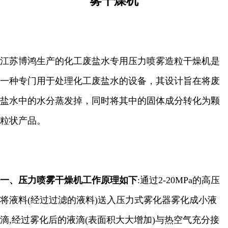
雾干燥机
江苏博鸿生产的化工废盐水专用压力喷雾造粒干燥机是
一种专门用于处理化工废盐水的设备，其设计旨在将废
盐水中的水分蒸发掉，同时将其中的固体成分转化为颗
粒状产品。
一、
压力喷雾干燥机工作原理如下
:
通过
2-20MPa
的高压
将液料
(
经过过滤的液料
)
送入压力式雾化器雾化成小液
滴
,
经过雾化后的液滴
(
表面积大大增加
)
与热空气充分接