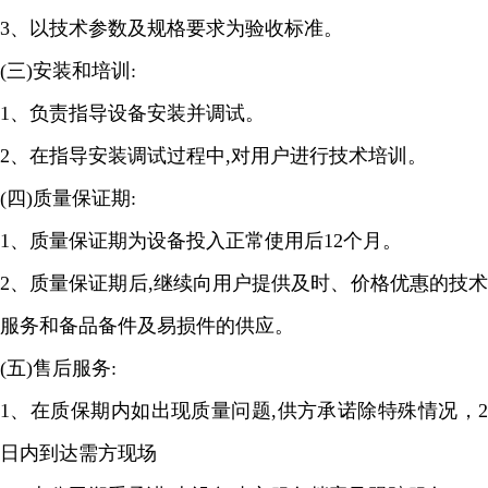
3
、以技术参数及规格要求为验收标准。
(
三
)
安装和培训
:
1
、负责指导设备安装并调试。
2
、在指导安装调试过程中
,
对用户进行技术培训。
(
四
)
质量保证期
:
1
、质量保证期为设备投入正常使用后
12
个月。
2
、质量保证期后
,
继续向用户提供及时、价格优惠的技
服务和备品备件及易损件的供应。
(
五
)
售后服务
:
1
、在质保期内如出现质量问题
,
供方承诺除特殊情况，
日
内到达需方现场