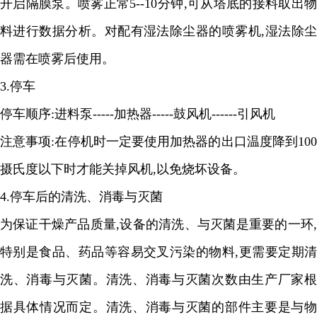
开启隔膜泵。喷雾正常
5--10
分钟
,
可从塔底的接料取出
料进行数据分析。对配有湿法除尘器的喷雾机
,
湿法除
器需在喷雾后使用。
3.
停车
停车顺序
:
进料泵
-----
加热器
-----
鼓风机
------
引风机
注意事项
:
在停机时一定要使用加热器的出口温度降到
10
摄氏度以下时才能关掉风机
,
以免烧坏设备。
4.
停车后的清洗、消毒与灭菌
为保证干燥产品质量
,
设备的清洗、与灭菌是重要的一环
特别是食品、药品等容易交叉污染的物料
,
更需要定期清
洗、消毒与灭菌。清洗、消毒与灭菌次数由生产厂家根
据具体情况而定。清洗、消毒与灭菌的部件主要是与物