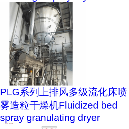
PLG系列上排风多级流化床喷
雾造粒干燥机Fluidized bed
spray granulating dryer