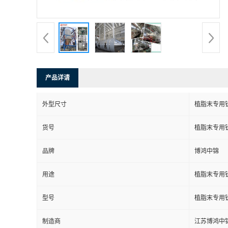
产品详请
外型尺寸
植脂末专用
货号
植脂末专用
品牌
博鸿中锦
用途
植脂末专用
型号
植脂末专用
制造商
江苏博鸿中