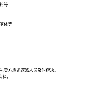
粉等
前驱体等
件
,
卖方应迅速派人员及时解决。
资料。