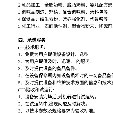
2.乳品加工：全脂奶粉、脱脂奶粉、婴儿配方奶
3.调味品制造：鸡精、复合调味粉、汤料包等
4.保健品：维生素粉、营养强化剂、代餐粉等
5.化工行业：表面活性剂、聚合物粉末、陶瓷
四、承诺服务
(
一
)
技术服务
:
1
、免费为用户提供设备设计、选型。
2
、为用户提供及时、迅速、 的服务。
3
、及时提供设备的备品备件。
4
、在设备保修期内如设备损坏时的一切备品备
5
、及时提供设备和维护技术方面的信息和技术
(
二
)
验收和试运行
:
1
、设备安装完毕后
,
对机器进行试运转。
2
、在试运转中
,
出现问题及时解决。
3
、以技术参数及规格要求为验收标准。