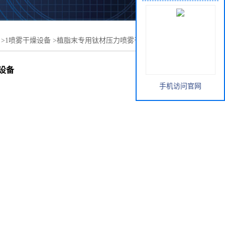
>
1喷雾干燥设备
>
植脂末专用钛材压力喷雾干燥机 喷粉造
设备
手机访问官网