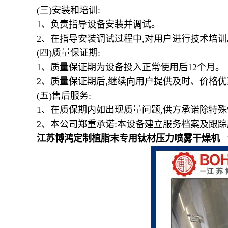
(
三
)
安装和培训
:
1
、负责指导设备安装并调试。
2
、在指导安装调试过程中
,
对用户进行技术培训
(
四
)
质量保证期
:
1
、质量保证期为设备投入正常使用后
12
个月。
2
、质量保证期后
,
继续向用户提供及时、价格优
(
五
)
售后服务
:
1
、在质保期内如出现质量问题
,
供方承诺除特殊
2
、本公司郑重承诺
:
本设备建立服务档案及跟踪
江苏博鸿定制植脂末专用钛材压力喷雾干燥机