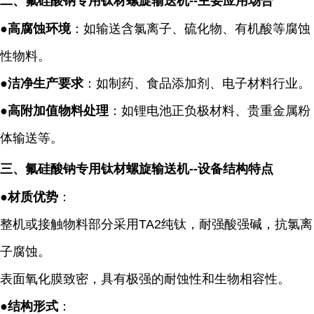
二、氟硅酸钠
专用
钛材螺旋输送机
--
主要应用场合
●
高腐蚀环境
：如输送含氯离子、硫化物、有机酸等腐蚀
性物料。
●
洁净生产要求
：如制药、食品添加剂、电子材料行业。
●
高附加值物料处理
：如锂电池正负极材料、贵重金属粉
体输送等。
三、氟硅酸钠
专用
钛材螺旋输送机
--
设备结构特点
●
材质优势
：
整机或接触物料部分采用
TA2
纯钛，耐强酸强碱，抗氯离
子腐蚀。
表面氧化膜致密，具有极强的耐蚀性和生物相容性。
●
结构形式
：