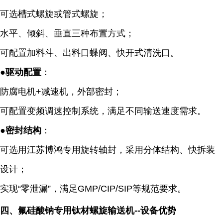
可选槽式螺旋或管式螺旋；
水平、倾斜、垂直三种布置方式；
可配置加料斗、出料口蝶阀、快开式清洗口。
●
驱动配置
：
防腐电机
+
减速机，外部密封；
可配置变频调速控制系统，满足不同输送速度需求。
●
密封结构
：
可选用江苏博鸿专用旋转轴封，采用分体结构、快拆装
设计；
实现
“
零泄漏
”
，满足
GMP/CIP/SIP
等规范要求。
四
、氟硅酸钠
专用
钛材螺旋输送机
--
设备优势