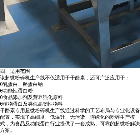
四、适用范围
该超微粉碎机生产线不仅适用于干酪素，还可广泛应用于：
θ
乳蛋白、酪蛋白钠
θ
功能性蛋白粉
θ
食品添加剂及营养强化原料
θ
植物蛋白及类似高韧性物料
干酪素专用超微粉碎机生产线通过科学的工艺布局与专业化设备
配置，实现了高细度、低温升、无污染、连续化的粉碎生产模
式，为食品及功能蛋白行业提供了一套成熟、可靠的超微粉解决
方案。