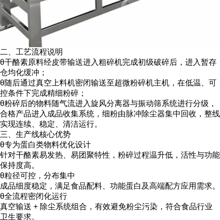
二、工艺流程说明
θ
干酪素原料经皮带输送进入粗碎机完成初级破碎后，进入暂存
仓均化缓冲；
θ
随后通过真空上料机密闭输送至超微粉碎机主机，在低温、可
控条件下完成精细粉碎；
θ
粉碎后的物料随气流进入旋风分离器与振动筛系统进行分级，
合格产品进入成品收集系统，细粉由脉冲除尘器集中回收，整线
实现连续、稳定、清洁运行。
三、生产线核心优势
θ
专为蛋白类物料优化设计
针对干酪素易发热、易团聚特性，粉碎过程温升低，活性与功能
保持度高。
θ
粒径可控，分布集中
成品细度稳定，满足食品配料、功能蛋白及高端配方应用需求。
θ
全流程密闭化运行
真空输送
+
除尘系统组合，有效避免粉尘污染，符合食品行业
卫生要求。