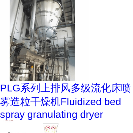
PLG系列上排风多级流化床喷
雾造粒干燥机Fluidized bed
spray granulating dryer