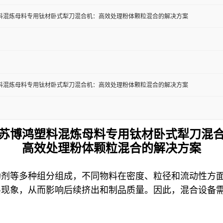
料混炼母料专用钛材卧式犁刀混合机：高效处理粉体颗粒混合的解决方案
料混炼母料专用钛材卧式犁刀混合机：高效处理粉体颗粒混合的解决方案
苏博鸿塑料混炼母料专用钛材卧式犁刀混
高效处理粉体颗粒混合的解决方案
助剂等多种组分组成，不同物料在密度、粒径和流动性方
层现象，从而影响后续挤出和制品质量。因此，混合设备