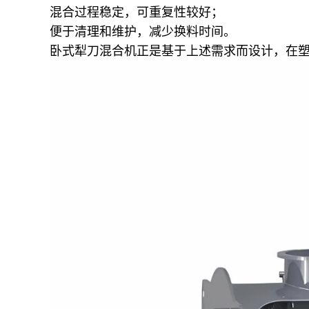
混合过程稳定，可重复性较好；
便于清理和维护，减少换料时间。
卧式犁刀混合机正是基于上述需求而设计，在