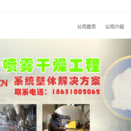
公司首页
公司介绍