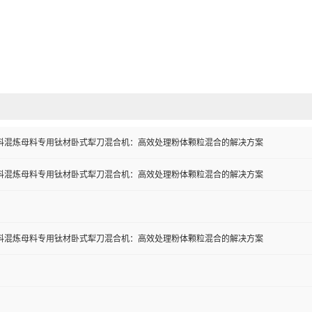
料混炼母料专用钛材卧式犁刀混合机：高效处理粉体颗粒混合的解决方案
料混炼母料专用钛材卧式犁刀混合机：高效处理粉体颗粒混合的解决方案
料混炼母料专用钛材卧式犁刀混合机：高效处理粉体颗粒混合的解决方案