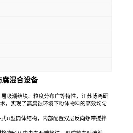
防腐混合设备
、易吸潮结块、粒度分布广等特性，江苏博鸿研
技术，实现了高腐蚀环境下粉体物料的高效均匀
卧式U型筒体结构，内部配置双层反向螺带搅拌