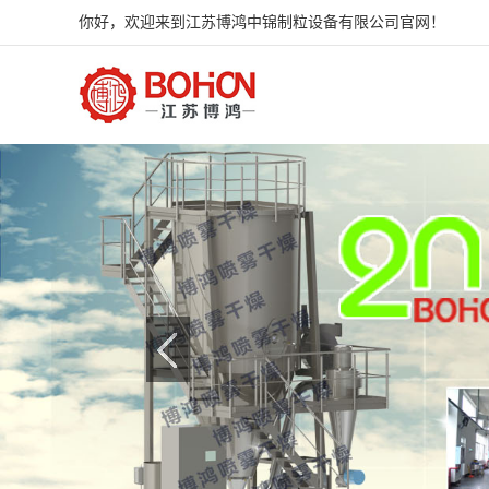
你好，欢迎来到江苏博鸿中锦制粒设备有限公司官网！