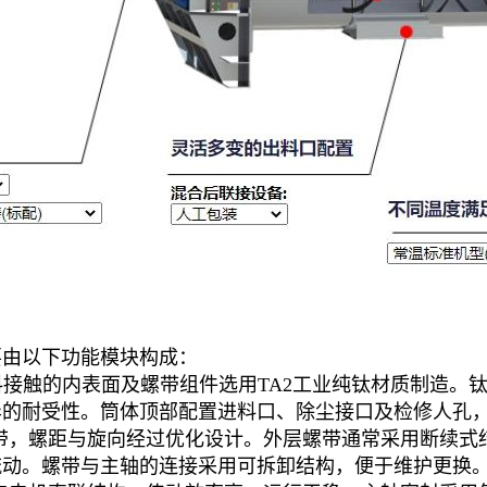
要由以下功能模块构成：
接触的内表面及螺带组件选用TA2工业纯钛材质制造。钛
异的耐受性。筒体顶部配置进料口、除尘接口及检修人孔
带，螺距与旋向经过优化设计。外层螺带通常采用断续式
流动。螺带与主轴的连接采用可拆卸结构，便于维护更换