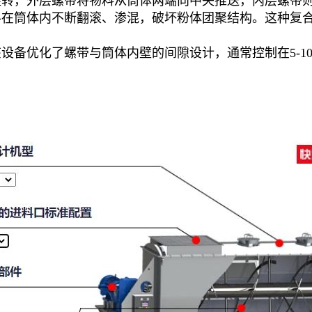
旋转，外层螺带将物料从筒体两端向中央推送，内层螺带
料在筒体内不断翻滚、渗混，破坏粉体团聚结构。这种复
设备优化了螺带与筒体内壁的间隙设计，通常控制在5-1