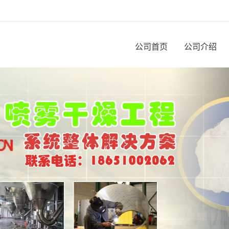
公司首页
公司介绍