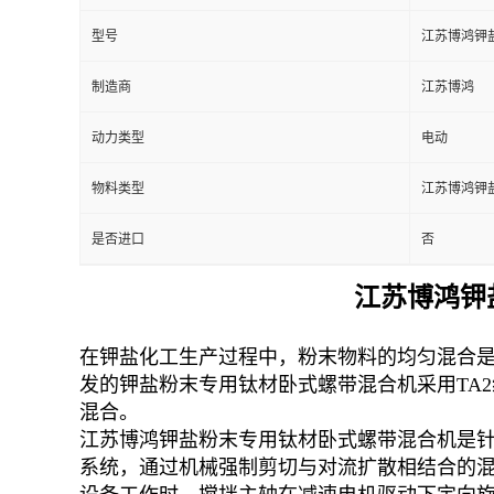
型号
江苏博鸿钾
制造商
江苏博鸿
动力类型
电动
物料类型
江苏博鸿钾
是否进口
否
江苏博鸿钾
在钾盐化工生产过程中，粉末物料的均匀混合
发的钾盐粉末专用钛材卧式螺带混合机采用TA
混合。
江苏博鸿钾盐粉末专用钛材卧式螺带混合机是
系统，通过机械强制剪切与对流扩散相结合的