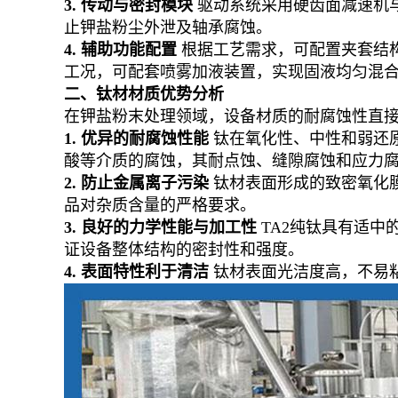
3. 传动与密封模块
驱动系统采用硬齿面减速机
止钾盐粉尘外泄及轴承腐蚀。
4. 辅助功能配置
根据工艺需求，可配置夹套结
工况，可配套喷雾加液装置，实现固液均匀混
二、钛材材质优势分析
在钾盐粉末处理领域，设备材质的耐腐蚀性直
1. 优异的耐腐蚀性能
钛在氧化性、中性和弱还
酸等介质的腐蚀，其耐点蚀、缝隙腐蚀和应力
2. 防止金属离子污染
钛材表面形成的致密氧化
品对杂质含量的严格要求。
3. 良好的力学性能与加工性
TA2纯钛具有适
证设备整体结构的密封性和强度。
4. 表面特性利于清洁
钛材表面光洁度高，不易