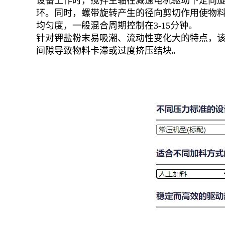
设备工作时，搅拌主轴在减速电机驱动下定向
环。同时，螺带旋转产生的径向剪切作用使物
均匀度，一般混合周期控制在3-15分钟。
针对钾盐粉末易吸潮、流动性变化大的特点，该
间隙导致物料卡滞或过度挤压结块。