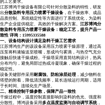
的工艺要求。
江苏博鸿干燥设备有限公司针对分散染料的特性，研发
出
分散染料专用压力喷雾干燥设备
，在干燥效率、成品
品质控制、系统稳定性等方面进行了系统优化，为染料
生产企业提供稳定、高效的干燥解决方案。
江苏博鸿分
散染料专用压力喷雾干燥设备：稳定工艺，提升产品一
致性
详询：
15995335588
一、设备结构设计满足染料干燥工艺需求
江苏博鸿生产的该设备采用压力喷雾干燥原理，通过高
压泵将料液输送至喷嘴，形成均匀雾滴，与热空气充分
接触后快速干燥成粉。干燥塔采用直筒结构设计，热风
分布均匀，避免局部过热或冷凝现象，确保干燥过程的
稳定性。
设备关键部件采用
耐腐蚀、防粘涂层处理
，减少物料在
塔壁的附着，降低清洗频率，延长连续运行周期，适用
于长时间、连续化生产场景。
二、精准控制干燥参数，保障产品一致性
干燥过程中，温度控制直接影响到染料的色光、强度和
分散性。博鸿设备采用
多点温度监测与自动调节系统
，