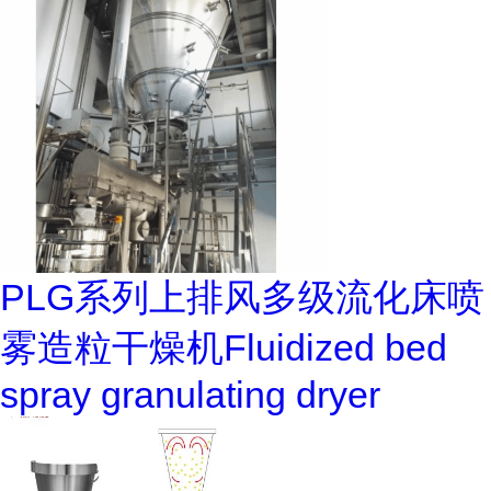
PLG系列上排风多级流化床喷
雾造粒干燥机Fluidized bed
spray granulating dryer