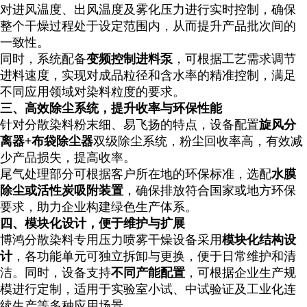
对进风温度、出风温度及雾化压力进行实时控制，确保
整个干燥过程处于设定范围内，从而提升产品批次间的
一致性。
同时，系统配备
变频控制进料泵
，可根据工艺需求调节
进料速度，实现对成品粒径和含水率的精准控制，满足
不同应用领域对染料粒度的要求。
三、高效除尘系统，提升收率与环保性能
针对分散染料粉末细、易飞扬的特点，设备配置
旋风分
离器+布袋除尘器
双级除尘系统，粉尘回收率高，有效减
少产品损失，提高收率。
尾气处理部分可根据客户所在地的环保标准，选配
水膜
除尘或活性炭吸附装置
，确保排放符合国家或地方环保
要求，助力企业构建绿色生产体系。
四、模块化设计，便于维护与扩展
博鸿分散染料专用压力喷雾干燥设备采用
模块化结构设
计
，各功能单元可独立拆卸与更换，便于日常维护和清
洁。同时，设备支持
不同产能配置
，可根据企业生产规
模进行定制，适用于实验室小试、中试验证及工业化连
续生产等多种应用场景。