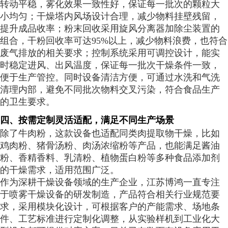
转动平稳，雾化效果一致性好，保证每一批次的颗粒大
小均匀；干燥塔内风场设计合理，减少物料挂壁残留，
提升成品收率；粉末回收采用旋风分离器加除尘装置的
组合，干粉回收率可达95%以上，减少物料浪费，也符合
废气排放的相关要求；控制系统采用可调控设计，能实
时稳定进风、出风温度，保证每一批次干燥条件一致，
便于生产管控。同时设备清洁方便，可通过水洗和气洗
清理内部，避免不同批次物料交叉污染，符合食品生产
的卫生要求。
四、按需定制灵活适配，满足不同生产场景
除了牛肉粉，这款设备也适配同类肉提取物干燥，比如
鸡肉粉、猪骨汤粉、肉汤浓缩粉等产品，也能满足酱油
粉、香精香料、乳清粉、植物蛋白粉等多种食品添加剂
的干燥需求，适用范围广泛。
作为深耕干燥设备领域的生产企业，江苏博鸿一直专注
于喷雾干燥设备的研发制造，产品符合相关行业规范要
求，采用模块化设计，可根据客户的产能需求、场地条
件、工艺标准进行定制化调整，从实验样机到工业化大