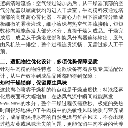
逻辑清晰流畅：空气经过滤加热后，从干燥器顶部的空
气分配器以螺旋状均匀进入干燥室，牛肉粉料液通过塔
顶部的高速离心雾化器，在离心力作用下被旋转分散成
极细微的雾状液珠，细小液珠与热空气并流接触，短短
数秒内就能蒸发大部分水分，直接干燥为成品。干燥完
成后，成品从干燥塔底部和旋风分离器连续输出，废气
由风机统一排空，整个过程连贯流畅，无需过多人工干
预。
二、适配物性优化设计，多项优势保障品质
针对牛肉粉的物性特点，这款设备有着多项专属适配设
计，从生产效率到成品品质都能得到保障：
短时干燥锁鲜，保留原生风味
这款离心喷雾干燥机的特点就是干燥速度快：料液经雾
化后表面积大幅增加，在热风气流中瞬间就能蒸发
95%-98%的水分，整个干燥过程仅需数秒。极短的受热
时间很好地保护了牛肉粉中的热敏性风味物质与营养成
分，成品能保持原有的自然色泽与鲜香风味，不会出现
过熟发黄或风味流失的问题，更能保留牛肉本身的营养