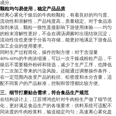
成分。
颗粒均匀易使用，稳定产品品质
经离心雾化干燥后的牛肉粉颗粒，有着良好的均匀度、
流动性和溶解性，产品纯度高，质量稳定。对于食品添
加剂来说，颗粒一致性直接影响下游使用体验——均匀
的粉末溶解性更好，不会在调汤调酱时出现结块沉淀，
流动性佳也更便于分装与存储，能更好地满足下游食品
加工企业的使用要求。
同时生产过程简化，操作控制方便：对于含湿量
40%-60%的牛肉浓缩液，可以一次干燥成粉粒产品，干
燥后不需要额外粉碎和筛选，减少了生产工序，也降低
了二次加工带来的污染风险。还能通过调整操作条件，
在一定范围内改变产品的粒径、松密度和水分含量，适
配不同客户的产品标准，控制和管理都比较方便。
三、细节打磨贴合需求，符合食品生产规范
在结构设计上，江苏博鸿也针对牛肉粉生产做了细节优
化，更好满足食品生产的各项要求：供料系统可适配不
同浓度的牛肉粉浆料，输送稳定均匀；高速离心雾化盘